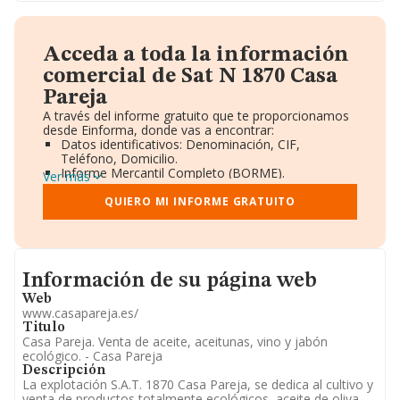
Acceda a toda la información
comercial de Sat N 1870 Casa
Pareja
A través del informe gratuito que te proporcionamos
desde Einforma, donde vas a encontrar:
Datos identificativos: Denominación, CIF,
Teléfono, Domicilio.
Informe Mercantil Completo (BORME).
Ver más
Gráficos de Evolución Ventas y Empleados.
Consejo de Administración y Administradores.
QUIERO MI INFORME GRATUITO
Directivos y Ejecutivos.
Accionistas.
Participaciones y Vinculaciones en otras empresas.
Artículos de prensa publicados sobre la empresa.
Informacion de su página web
Información oficial y registral complementaria.
Información de su página web
Web
www.casapareja.es/
Titulo
Casa Pareja. Venta de aceite, aceitunas, vino y jabón
ecológico. - Casa Pareja
Descripción
La explotación S.A.T. 1870 Casa Pareja, se dedica al cultivo y
venta de productos totalmente ecológicos, aceite de oliva