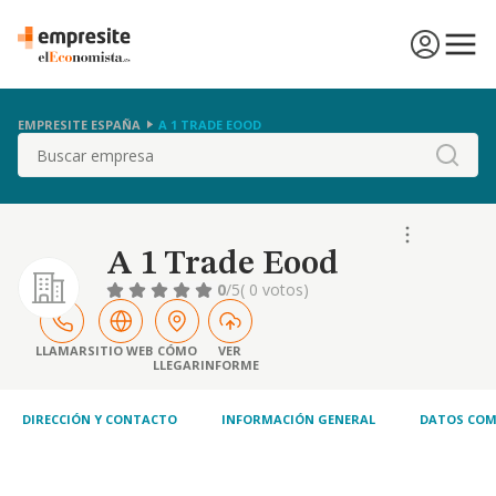
EMPRESITE ESPAÑA
A 1 TRADE EOOD
Buscar
A 1 Trade Eood
0
/5
( 0 votos)
LLAMAR
SITIO WEB
CÓMO
VER
LLEGAR
INFORME
DIRECCIÓN Y CONTACTO
INFORMACIÓN GENERAL
DATOS COM