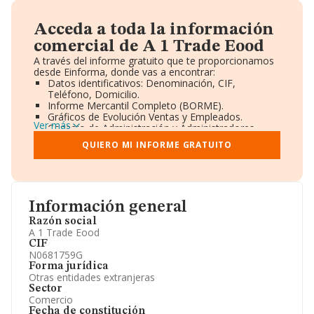
Acceda a toda la información
comercial de A 1 Trade Eood
A través del informe gratuito que te proporcionamos
desde Einforma, donde vas a encontrar:
Datos identificativos: Denominación, CIF,
Teléfono, Domicilio.
Informe Mercantil Completo (BORME).
Gráficos de Evolución Ventas y Empleados.
Ver más
Consejo de Administración y Administradores.
Directivos y Ejecutivos.
QUIERO MI INFORME GRATUITO
Accionistas.
Participaciones y Vinculaciones en otras empresas.
Artículos de prensa publicados sobre la empresa.
Información oficial y registral complementaria.
Información general
Razón social
A 1 Trade Eood
CIF
N0681759G
Forma jurídica
Otras entidades extranjeras
Sector
Comercio
Fecha de constitución