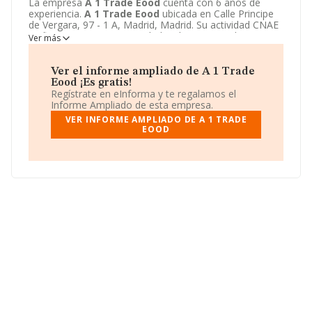
La empresa
A 1 Trade Eood
cuenta con 6 años de
experiencia.
A 1 Trade Eood
ubicada en Calle Principe
de Vergara, 97 - 1 A, Madrid, Madrid. Su actividad CNAE
se fine como 4791 - Actividades de servicios de
Ver más
intermediación para el comercio al por menor no
especializado. El modelo de sociedad de
A 1 Trade
Eood
es Otras entidades extranjeras.
Ver el informe ampliado de A 1 Trade
Eood ¡Es gratis!
Regístrate en eInforma y te regalamos el
Informe Ampliado de esta empresa.
VER INFORME AMPLIADO DE A 1 TRADE
EOOD