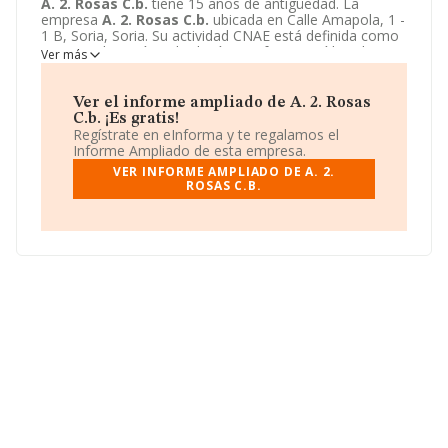
A. 2. Rosas C.b.
tiene 15 años de antigüedad. La
empresa
A. 2. Rosas C.b.
ubicada en Calle Amapola, 1 -
1 B, Soria, Soria. Su actividad CNAE está definida como
9621 - Peluquerías y barberías. La forma jurídica de
A. 2.
Ver más
Rosas C.b.
es Comunidad de bienes.
Ver el informe ampliado de A. 2. Rosas
C.b. ¡Es gratis!
Regístrate en eInforma y te regalamos el
Informe Ampliado de esta empresa.
VER INFORME AMPLIADO DE A. 2.
ROSAS C.B.