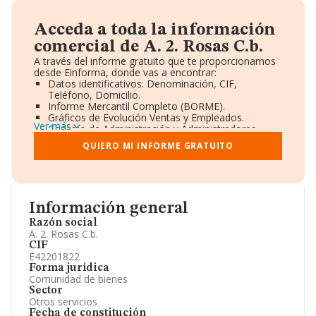
Acceda a toda la información
comercial de A. 2. Rosas C.b.
A través del informe gratuito que te proporcionamos
desde Einforma, donde vas a encontrar:
Datos identificativos: Denominación, CIF,
Teléfono, Domicilio.
Informe Mercantil Completo (BORME).
Gráficos de Evolución Ventas y Empleados.
Ver más
Consejo de Administración y Administradores.
Directivos y Ejecutivos.
QUIERO MI INFORME GRATUITO
Accionistas.
Participaciones y Vinculaciones en otras empresas.
Artículos de prensa publicados sobre la empresa.
Información oficial y registral complementaria.
Información general
Razón social
A. 2. Rosas C.b.
CIF
E42201822
Forma jurídica
Comunidad de bienes
Sector
Otros servicios
Fecha de constitución