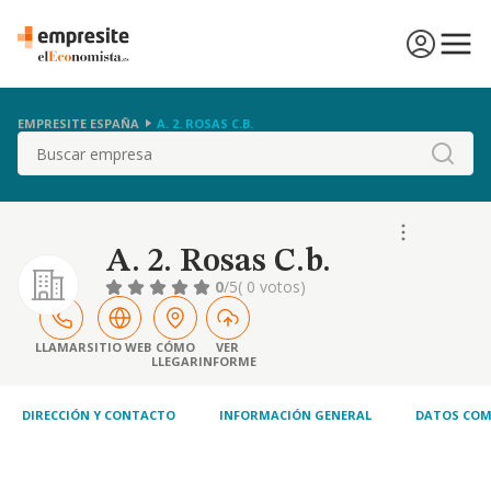
EMPRESITE ESPAÑA
A. 2. ROSAS C.B.
Buscar
A. 2. Rosas C.b.
0
/5
( 0 votos)
LLAMAR
SITIO WEB
CÓMO
VER
LLEGAR
INFORME
DIRECCIÓN Y CONTACTO
INFORMACIÓN GENERAL
DATOS COM