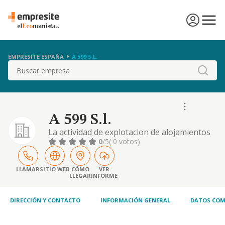
EMPRESITE ESPAÑA
A 599 S.L.
Buscar
A 599 S.l.
La actividad de explotacion de alojamientos
turisticos, las actividades propias de la
0
/5
( 0 votos)
industria hotelera, la inversion inmobiliaria,
la organizacion de eventos y de actividades
de ocio, culturales, deportivas, etc
LLAMAR
SITIO WEB
CÓMO
VER
LLEGAR
INFORME
DIRECCIÓN Y CONTACTO
INFORMACIÓN GENERAL
DATOS COM