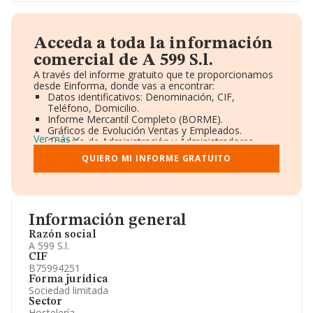
Acceda a toda la información
comercial de A 599 S.l.
A través del informe gratuito que te proporcionamos
desde Einforma, donde vas a encontrar:
Datos identificativos: Denominación, CIF,
Teléfono, Domicilio.
Informe Mercantil Completo (BORME).
Gráficos de Evolución Ventas y Empleados.
Ver más
Consejo de Administración y Administradores.
Directivos y Ejecutivos.
QUIERO MI INFORME GRATUITO
Accionistas.
Participaciones y Vinculaciones en otras empresas.
Artículos de prensa publicados sobre la empresa.
Información oficial y registral complementaria.
Información general
Razón social
A 599 S.l.
CIF
B75994251
Forma jurídica
Sociedad limitada
Sector
Hostelería