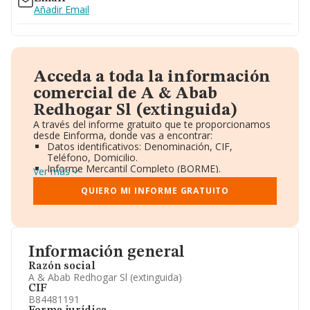
Añadir Email
Acceda a toda la información
comercial de A & Abab
Redhogar Sl (extinguida)
A través del informe gratuito que te proporcionamos
desde Einforma, donde vas a encontrar:
Datos identificativos: Denominación, CIF,
Teléfono, Domicilio.
Informe Mercantil Completo (BORME).
Ver más
Gráficos de Evolución Ventas y Empleados.
Consejo de Administración y Administradores.
QUIERO MI INFORME GRATUITO
Directivos y Ejecutivos.
Accionistas.
Participaciones y Vinculaciones en otras empresas.
Artículos de prensa publicados sobre la empresa.
Información oficial y registral complementaria.
Información general
Razón social
A & Abab Redhogar Sl (extinguida)
CIF
B84481191