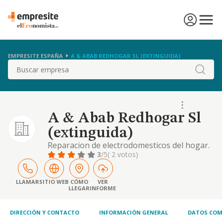
EMPRESITE ESPAÑA
A & ABAB REDHOGAR SL (EXTINGUIDA)
Buscar
A & Abab Redhogar Sl
(extinguida)
Reparacion de electrodomesticos del hogar.
reparacion de conducciones de agua, gas y
3
/5
( 2 votos)
electricidad a nivel domestico. reparacion de
cubiertas y peguenas reformas de interior
LLAMAR
SITIO WEB
CÓMO
VER
LLEGAR
INFORME
DIRECCIÓN Y CONTACTO
INFORMACIÓN GENERAL
DATOS COM