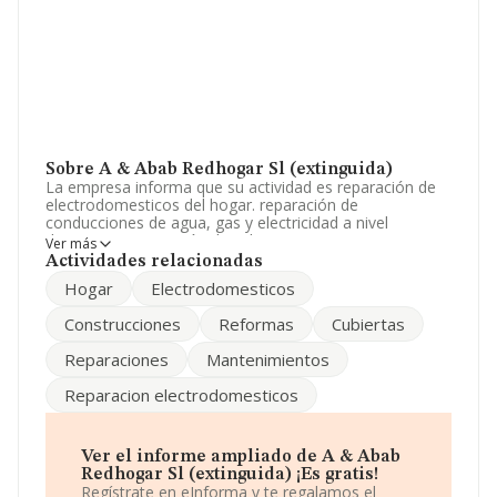
Sobre A & Abab Redhogar Sl (extinguida)
La empresa informa que su actividad es reparación de
electrodomesticos del hogar. reparación de
conducciones de agua, gas y electricidad a nivel
domestico. reparación de cubiertas y peguenas
Ver más
reformas de interior. La sociedad está inscrita en el
Actividades relacionadas
Registro Mercantil como Sociedad Limitada. Clasifica su
Hogar
Electrodomesticos
actividad CNAE como '%cnae%', código 4101. No realiza
actividad de importación y/o exportación.
Construcciones
Reformas
Cubiertas
Su teléfono es 917977515.
Reparaciones
Mantenimientos
La sociedad
A & Abab Redhogar S.L (extinguida)
,
Reparacion electrodomesticos
CIF B84481191, está situada en Calle Laguna Del
Marquesado núm. 12 Nav 19, (28021), Madrid, Madrid.
En base a la información de la que dispone INFORMA
Ver el informe ampliado de A & Abab
sobre 188.948 compañías, en el ámbito nacional la
Redhogar Sl (extinguida) ¡Es gratis!
facturación alcanza la cifra de 36.783 millones de euros
Regístrate en eInforma y te regalamos el