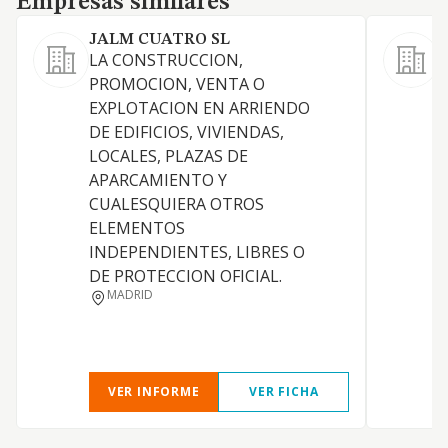
Empresas similares
JALM CUATRO SL
M
LA CONSTRUCCION,
L
PROMOCION, VENTA O
EXPLOTACION EN ARRIENDO
R
DE EDIFICIOS, VIVIENDAS,
LOCALES, PLAZAS DE
I
APARCAMIENTO Y
CUALESQUIERA OTROS
D
ELEMENTOS
INDEPENDIENTES, LIBRES O
DE PROTECCION OFICIAL.
MADRID
VER INFORME
VER FICHA