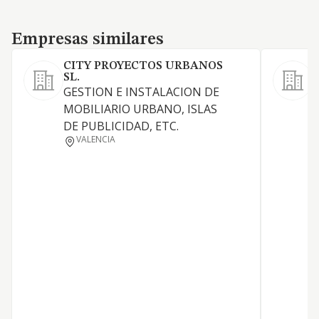
Empresas similares
Empresas similares
CITY PROYECTOS URBANOS
SL.
GESTION E INSTALACION DE
a
MOBILIARIO URBANO, ISLAS
d
DE PUBLICIDAD, ETC.
d
VALENCIA
c
m
p
d
p
g
c
f
d