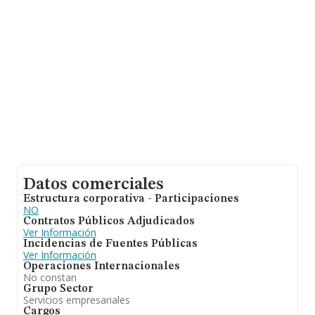
las compañías asciende a los 461 mil euros. En relación
con la información de la provincia de Valencia, en la
base de datos INFORMA constan 1857 empresas, con
ventas de hasta 323 millones de euros. Como
información adicional de interés, la antigüedad alcanza
los 15 años desde la constitución. La media de
empleados de las empresas es de 2.
Datos comerciales
Estructura corporativa - Participaciones
NO
Contratos Públicos Adjudicados
Ver Información
Incidencias de Fuentes Públicas
Ver Información
Operaciones Internacionales
No constan
Grupo Sector
Servicios empresariales
Cargos