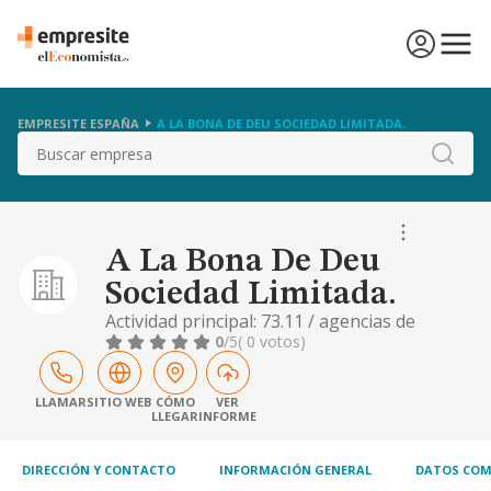
EMPRESITE ESPAÑA
A LA BONA DE DEU SOCIEDAD LIMITADA.
Buscar
A La Bona De Deu
Sociedad Limitada.
Actividad principal: 73.11 / agencias de
publicidad. otras actividades: 59.15 /
0
/5
( 0 votos)
actividades de producción cinematográfica y
de vídeo, 82.99 / otras actividades de apoyo a
las empresas, 35.19 / produccion de energía
LLAMAR
SITIO WEB
CÓMO
VER
LLEGAR
INFORME
eléctrica de otros tipos, 41.10 / promoción
inmobiliaria, 68.20 / alquiler de bienes
DIRECCIÓN Y CONTACTO
INFORMACIÓN GENERAL
DATOS COM