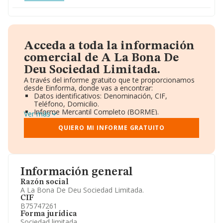
Acceda a toda la información
comercial de A La Bona De
Deu Sociedad Limitada.
A través del informe gratuito que te proporcionamos
desde Einforma, donde vas a encontrar:
Datos identificativos: Denominación, CIF,
Teléfono, Domicilio.
Informe Mercantil Completo (BORME).
Ver más
Gráficos de Evolución Ventas y Empleados.
Consejo de Administración y Administradores.
QUIERO MI INFORME GRATUITO
Directivos y Ejecutivos.
Accionistas.
Participaciones y Vinculaciones en otras empresas.
Artículos de prensa publicados sobre la empresa.
Información oficial y registral complementaria.
Información general
Razón social
A La Bona De Deu Sociedad Limitada.
CIF
B75747261
Forma jurídica
Sociedad limitada