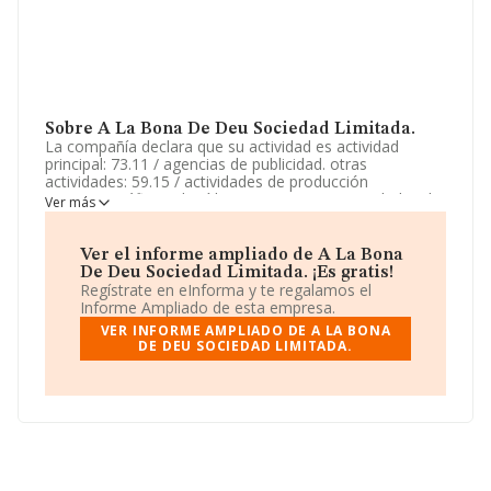
Sobre A La Bona De Deu Sociedad Limitada.
La compañía declara que su actividad es actividad
principal: 73.11 / agencias de publicidad. otras
actividades: 59.15 / actividades de producción
cinematográfica y de vídeo, 82.99 / otras actividades de
Ver más
apoyo a las empresas, 35.19 / producción de energía
eléctrica de otros tipos, 41.10 / promoción inmobiliaria,
68.20 / alquiler de bienes. La empresa es una Sociedad
Ver el informe ampliado de A La Bona
Limitada. Su actividad CNAE es 'Agencias de publicidad'
De Deu Sociedad Limitada. ¡Es gratis!
con código 7311. La empresa no tiene actividad en
Regístrate en eInforma y te regalamos el
mercados exteriores.
Informe Ampliado de esta empresa.
VER INFORME AMPLIADO DE A LA BONA
La empresa española
A La Bona de Deu Sociedad
DE DEU SOCIEDAD LIMITADA.
Limitada
, NIF B75747261, tiene domicilio fiscal en
Calle Numero 204 núm. 43 B, (46980), en el municipio
de Paterna, en Valencia, Comunidad Valenciana.
En relación con el sector y disponiendo de los datos de
hasta 39.891 empresas, en el ámbito nacional la
facturación alcanza la cifra de 18.414 millones de euros
y el promedio de la facturación de ventas entre todas