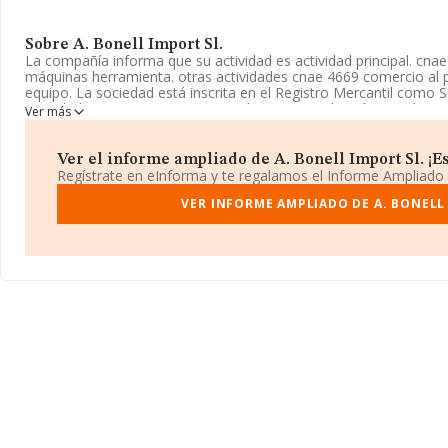
Sobre A. Bonell Import Sl.
La compañía informa que su actividad es actividad principal. cna
máquinas herramienta. otras actividades cnae 4669 comercio al 
equipo. La sociedad está inscrita en el Registro Mercantil como S
actividad CNAE como 'Comercio al por mayor de máquinas herram
Ver más
actividad de importación y/o exportación.
No ha habido variación en cuanto al número de empleados con r
Ver el informe ampliado de A. Bonell Import Sl. ¡Es
disposición de INFORMA, ha tenido un número de empleados por 
Regístrate en eInforma y te regalamos el Informe Ampliado
La dirección de correo es
VER INFORME AMPLIADO DE A. BONELL
bonellbonell@gmail.com
.
La empresa española
A. Bonell Import S.L
, B66748062, tiene do
núm. 48 P. 11 Pta. 3, (08019), Barcelona, Cataluña.
En relación con el sector y disponiendo de los datos de hasta 3.1
ámbito nacional alcanza los 4.288 millones de euros y en 2019 l
entre todas las compañías alcanza los 1 millón de euros. Con el fi
a las compañías, la media de antigüedad desde la constitución 
media son 4.