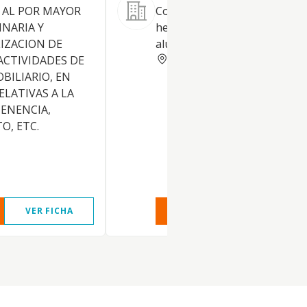
 AL POR MAYOR
Comercio al por mayor de
NARIA Y
herramientas para corte de
LIZACION DE
aluminio
BARCELONA
ACTIVIDADES DE
BILIARIO, EN
RELATIVAS A LA
TENENCIA,
O, ETC.
VER FICHA
VER INFORME
VER FIC