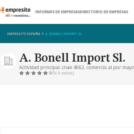
INFORMES DE EMPRESAS
DIRECTORIO DE EMPRESAS
EMPRESITE ESPAÑA
A. BONELL IMPORT SL.
A. Bonell Import Sl.
Actividad principal. cnae 4662, comercio al por ma
cnae 4669 comercio al por mayor de otra maquinari
0
/5
( 0 votos)