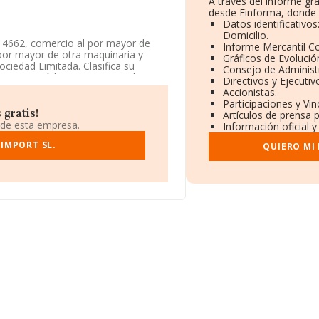
A través del informe gr
desde Einforma, donde 
Datos identificativo
Domicilio.
e 4662, comercio al por mayor de
Informe Mercantil 
por mayor de otra maquinaria y
Gráficos de Evoluci
ociedad Limitada. Clasifica su
Consejo de Administ
ienta', código 4662. No realiza
Directivos y Ejecutiv
Accionistas.
Participaciones y Vi
especto al 2018 y según los datos a
 gratis!
Artículos de prensa 
debajo de la media de sector.
 de esta empresa.
Información oficial y
 IMPORT SL.
QUIERO MI
micilio fiscal en Avenida Diagonal
93 empresas, la facturación en el
a media de facturación de ventas
n de ampliar la información relativa
es de 23 años. Los empleados de