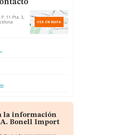
contacto
P. 11 Pta. 3,
celona
VER EN MAPA
..
om
a la información
 A. Bonell Import