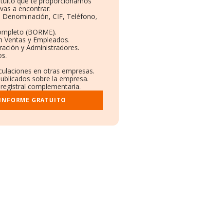
atuito que te proporcionamos
vas a encontrar:
s: Denominación, CIF, Teléfono,
Completo (BORME).
ón Ventas y Empleados.
ración y Administradores.
os.
nculaciones en otras empresas.
publicados sobre la empresa.
 registral complementaria.
 INFORME GRATUITO