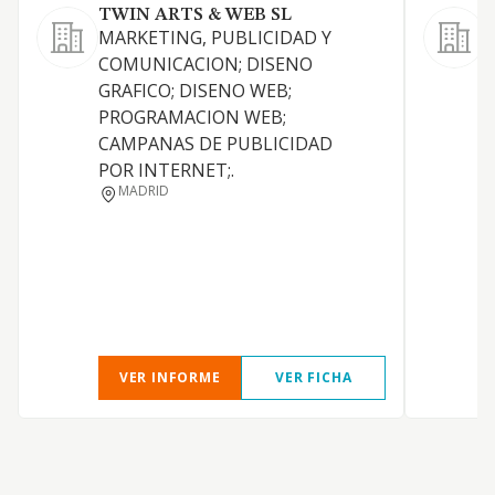
TWIN ARTS & WEB SL
MARKETING, PUBLICIDAD Y
L
COMUNICACION; DISENO
GRAFICO; DISENO WEB;
M
PROGRAMACION WEB;
CAMPANAS DE PUBLICIDAD
C
POR INTERNET;.
MADRID
P
J
VER INFORME
VER FICHA