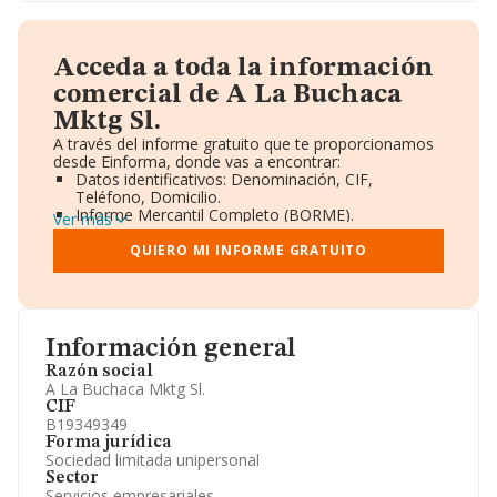
Acceda a toda la información
comercial de A La Buchaca
Mktg Sl.
A través del informe gratuito que te proporcionamos
desde Einforma, donde vas a encontrar:
Datos identificativos: Denominación, CIF,
Teléfono, Domicilio.
Informe Mercantil Completo (BORME).
Ver más
Gráficos de Evolución Ventas y Empleados.
Consejo de Administración y Administradores.
QUIERO MI INFORME GRATUITO
Directivos y Ejecutivos.
Accionistas.
Participaciones y Vinculaciones en otras empresas.
Artículos de prensa publicados sobre la empresa.
Información oficial y registral complementaria.
Información general
Razón social
A La Buchaca Mktg Sl.
CIF
B19349349
Forma jurídica
Sociedad limitada unipersonal
Sector
Servicios empresariales