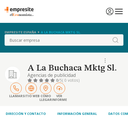
EMPRESITE ESPAÑA
A LA BUCHACA MKTG SL.
Buscar
A La Buchaca Mktg Sl.
Agencias de publicidad
0
/5
( 0 votos)
LLAMAR
SITIO WEB
CÓMO
VER
LLEGAR
INFORME
DIRECCIÓN Y CONTACTO
INFORMACIÓN GENERAL
DATOS COM