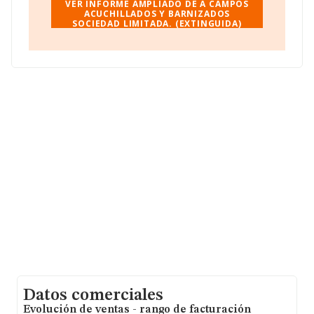
nacional la facturación alcanza la cifra de 36.783
VER INFORME AMPLIADO DE A CAMPOS
millones de euros y se estima que el promedio de la
ACUCHILLADOS Y BARNIZADOS
SOCIEDAD LIMITADA. (EXTINGUIDA)
facturación entre todas las empresas es de 194 mil
euros. Teniendo en cuenta la información sobre
Vizcaya, en la base de datos INFORMA constan 3065
empresas, cuyas ventas en 2008 han alcanzado los 616
millones de euros. Finalmente, para completar los datos
de sector, en 2008, la media de empleados de las
empresas es de 2; la media de antigüedad desde la
constitución es de 17 años.
Datos comerciales
Evolución de ventas - rango de facturación