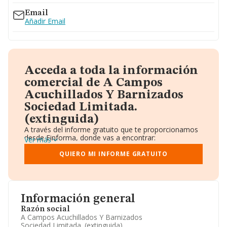
Email
Añadir Email
Acceda a toda la información
comercial de A Campos
Acuchillados Y Barnizados
Sociedad Limitada.
(extinguida)
A través del informe gratuito que te proporcionamos
desde Einforma, donde vas a encontrar:
Ver más
Datos identificativos: Denominación, CIF,
Teléfono, Domicilio.
QUIERO MI INFORME GRATUITO
Informe Mercantil Completo (BORME).
Gráficos de Evolución Ventas y Empleados.
Consejo de Administración y Administradores.
Directivos y Ejecutivos.
Accionistas.
Información general
Participaciones y Vinculaciones en otras empresas.
Razón social
Artículos de prensa publicados sobre la empresa.
A Campos Acuchillados Y Barnizados
Información oficial y registral complementaria.
Sociedad Limitada. (extinguida)