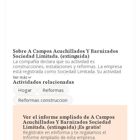
Sobre A Campos Acuchillados Y Barnizados
Sociedad Limitada. (extinguida)
La compañía declara que su actividad es
construcciones, instalaciones y reformas. La empresa
está registrada como Sociedad Limitada. Su actividad
CNAE es '%cnae%' con código 4101. La empresa no
Ver más
tiene actividad en mercados exteriores.
Actividades relacionadas
Hogar
Reformas
Para ponerse en contacto con sus oficinas, la empresa
facilita el número de teléfono 944339425.
Reformas construccion
La empresa española
A Campos Acuchillados y
Barnizados Sociedad Limitada. (extinguida)
, CIF
B95295655, se encuentra en Calle Iturribide núm. 115,
Ver el informe ampliado de A Campos
(48006), en el municipio de Bilbao, Vizcaya, País Vasco.
Acuchillados Y Barnizados Sociedad
Limitada. (extinguida) ¡Es gratis!
Con los datos a disposición de INFORMA sobre 188.948
Regístrate en eInforma y te regalamos el
empresas pertenecientes al sector, en el ámbito
Informe Ampliado de esta empresa.