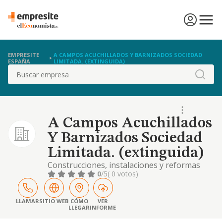
EMPRESITE
A CAMPOS ACUCHILLADOS Y BARNIZADOS SOCIEDAD
ESPAÑA
LIMITADA. (EXTINGUIDA)
Buscar
A Campos Acuchillados
Y Barnizados Sociedad
Limitada. (extinguida)
Construcciones, instalaciones y reformas
0
/5
( 0 votos)
LLAMAR
SITIO WEB
CÓMO
VER
LLEGAR
INFORME