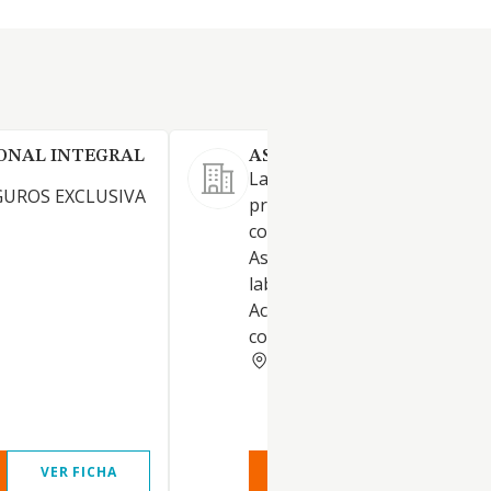
ONAL INTEGRAL
ASESORIA RUIZ 2020 SL.
La realización de las activida
GUROS EXCLUSIVA
propias de las agencias de s
como agente de seguro exclu
Asesoramiento fiscal, contabl
laboral. CNAE PRINCIPAL: 66
Actividades de agentes y
corredores de seguros
MALAGA
VER FICHA
VER INFORME
VER FIC