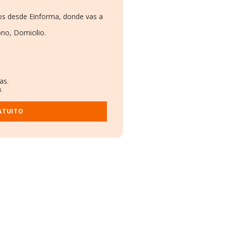
mos desde Einforma, donde vas a
no, Domicilio.
as.
.
ATUITO