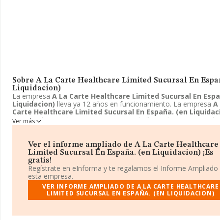
Sobre A La Carte Healthcare Limited Sucursal En Espa
Liquidacion)
La empresa
A La Carte Healthcare Limited Sucursal En Espa
Liquidacion)
lleva ya 12 años en funcionamiento. La empresa
A
Carte Healthcare Limited Sucursal En España. (en Liquidac
en Avenida Ricardo Soriano, 72 - 1, Marbella, Malaga. La activid
Ver más
de esta compañía es 6622 - Actividades de agentes y corredores
seguros. La emprea
A La Carte Healthcare Limited Sucursal 
España. (en Liquidacion)
se registra como Establecimiento pe
Ver el informe ampliado de A La Carte Healthcare
de entidad no residente.
Limited Sucursal En España. (en Liquidacion) ¡Es
gratis!
Regístrate en eInforma y te regalamos el Informe Ampliado
esta empresa.
VER INFORME AMPLIADO DE A LA CARTE HEALTHCARE
LIMITED SUCURSAL EN ESPAÑA. (EN LIQUIDACION)