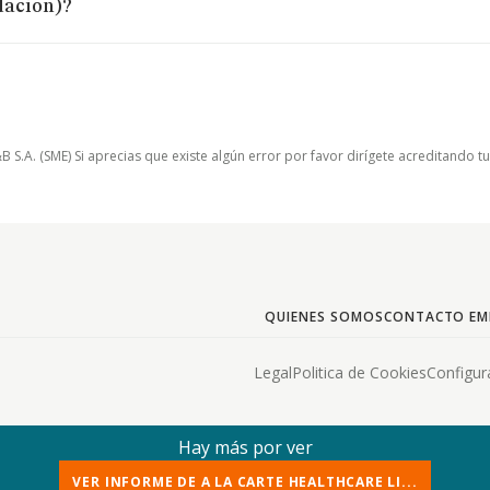
dacion)?
.A. (SME) Si aprecias que existe algún error por favor dirígete acreditando t
QUIENES SOMOS
CONTACTO EM
Legal
Politica de Cookies
Configur
Hay más por ver
VER INFORME DE A LA CARTE HEALTHCARE LI...