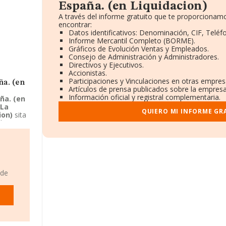
España. (en Liquidacion)
A través del informe gratuito que te proporciona
encontrar:
Datos identificativos: Denominación, CIF, Teléfo
Informe Mercantil Completo (BORME).
Gráficos de Evolución Ventas y Empleados.
Consejo de Administración y Administradores.
Directivos y Ejecutivos.
Accionistas.
Participaciones y Vinculaciones en otras empres
ña. (en
Artículos de prensa publicados sobre la empresa
Información oficial y registral complementaria.
ña. (en
 La
QUIERO MI INFORME GR
ion)
sita
ad CNAE
 de
En
rmanente
 de