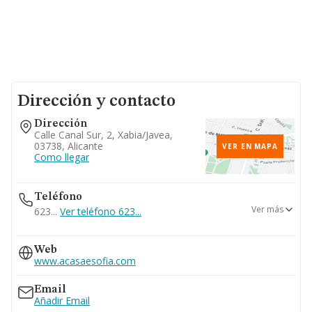
Dirección y contacto
Dirección
Calle Canal Sur, 2, Xabia/javea,
03738, Alicante
VER EN MAPA
Como llegar
Teléfono
Ver más
623...
Ver teléfono 623...
647...
Web
Ver teléfono 647...
www.acasaesofia.com
Email
Añadir Email