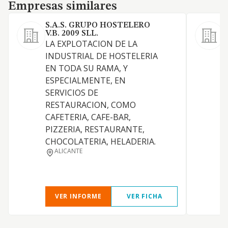
Empresas similares
Empresas similares
S.A.S. GRUPO HOSTELERO
V.B. 2009 SLL.
L
LA EXPLOTACION DE LA
e
INDUSTRIAL DE HOSTELERIA
h
EN TODA SU RAMA, Y
a
ESPECIALMENTE, EN
d
SERVICIOS DE
e
RESTAURACION, COMO
a
CAFETERIA, CAFE-BAR,
o
PIZZERIA, RESTAURANTE,
p
CHOCOLATERIA, HELADERIA.
p
ALICANTE
e
c
VER INFORME
VER FICHA