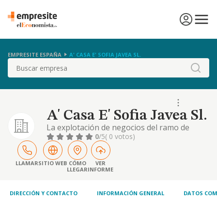
EMPRESITE ESPAÑA
A' CASA E' SOFIA JAVEA SL.
Buscar
A' Casa E' Sofia Javea Sl.
La explotación de negocios del ramo de
hostelería y restauración, sean propios o no
0
/5
( 0 votos)
y prestar el servicio en cualquier tipo de
entidad y, en general, dedicarse a la
explotación de cualquier negocio de servicio
LLAMAR
SITIO WEB
CÓMO
VER
LLEGAR
INFORME
de alimentos preparados y bebidas para el
consumo, dentro o fuera del propio
establecimien
DIRECCIÓN Y CONTACTO
INFORMACIÓN GENERAL
DATOS COM