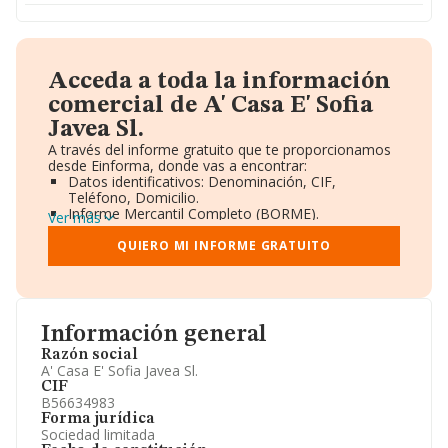
Acceda a toda la información
comercial de A' Casa E' Sofia
Javea Sl.
A través del informe gratuito que te proporcionamos
desde Einforma, donde vas a encontrar:
Datos identificativos: Denominación, CIF,
Teléfono, Domicilio.
Informe Mercantil Completo (BORME).
Ver más
Gráficos de Evolución Ventas y Empleados.
Consejo de Administración y Administradores.
QUIERO MI INFORME GRATUITO
Directivos y Ejecutivos.
Accionistas.
Participaciones y Vinculaciones en otras empresas.
Artículos de prensa publicados sobre la empresa.
Información oficial y registral complementaria.
Información general
Razón social
A' Casa E' Sofia Javea Sl.
CIF
B56634983
Forma jurídica
Sociedad limitada