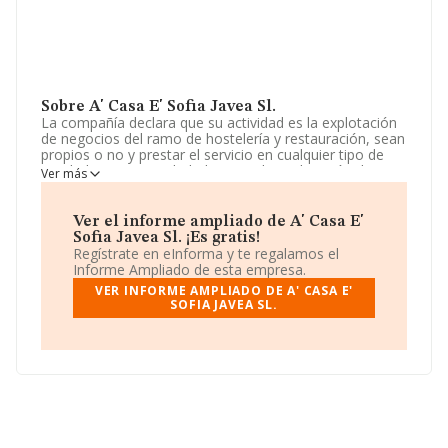
Sobre A' Casa E' Sofia Javea Sl.
La compañía declara que su actividad es la explotación
de negocios del ramo de hostelería y restauración, sean
propios o no y prestar el servicio en cualquier tipo de
entidad y, en general, dedicarse a la explotación de
Ver más
cualquier negocio de servicio de alimentos preparados y
bebidas para el consumo, dentro o fuera del propio
establecimien. La empresa aparece inscrita en el
Ver el informe ampliado de A' Casa E'
Registro Mercantil como Sociedad Limitada. Clasifica su
Sofia Javea Sl. ¡Es gratis!
actividad CNAE como '%cnae%', código 5611. La
Regístrate en eInforma y te regalamos el
sociedad no tiene actividad en mercados exteriores.
Informe Ampliado de esta empresa.
VER INFORME AMPLIADO DE A' CASA E'
La web es
www.acasaesofia.com
.
SOFIA JAVEA SL.
La compañía
A' Casa E' Sofia Javea S.L
, CIF
B56634983, tiene domicilio fiscal en Calle Canal Sur
núm. 2, (03738), Xabia, Alicante, Comunidad Valenciana.
En base a la información de la que dispone INFORMA
sobre 142.938 compañías, en el ámbito nacional la
facturación alcanza la cifra de 31.947 millones de euros
y se calcula un promedio de facturación de 223 mil