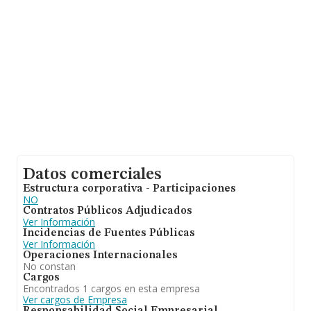
euros entre todas las compañías. Finalmente, para
completar los datos de sector la media de empleados
es de 3; la antigüedad alcanza los 12 años desde la
constitución.
Datos comerciales
Estructura corporativa - Participaciones
NO
Contratos Públicos Adjudicados
Ver Información
Incidencias de Fuentes Públicas
Ver Información
Operaciones Internacionales
No constan
Cargos
Encontrados 1 cargos en esta empresa
Ver cargos de Empresa