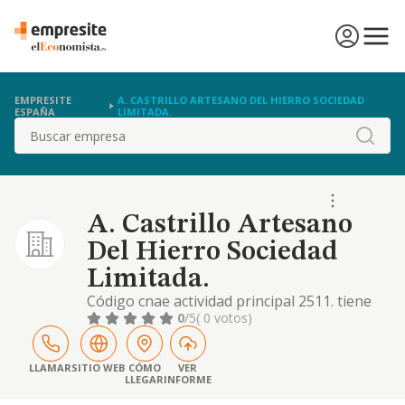
EMPRESITE
A. CASTRILLO ARTESANO DEL HIERRO SOCIEDAD
ESPAÑA
LIMITADA.
Buscar
A. Castrillo Artesano
Del Hierro Sociedad
Limitada.
Código cnae actividad principal 2511. tiene
por objeto: fabricación y venta de
0
/5
( 0 votos)
estructuras metálicas y sus componentes.
fabricación y venta de carpintería metálica.
arreglos de maquinaria agrícola de todo tipo
LLAMAR
SITIO WEB
CÓMO
VER
LLEGAR
INFORME