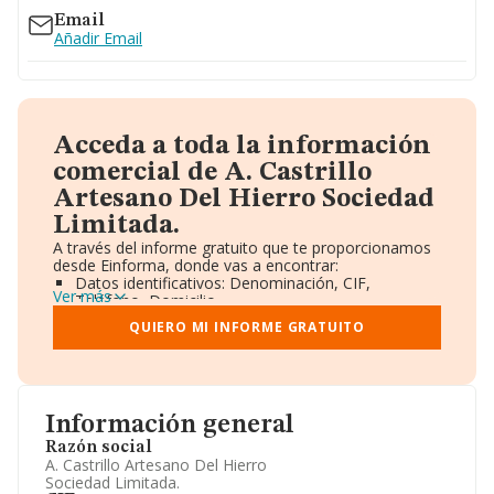
Email
Añadir Email
Acceda a toda la información
comercial de A. Castrillo
Artesano Del Hierro Sociedad
Limitada.
A través del informe gratuito que te proporcionamos
desde Einforma, donde vas a encontrar:
Datos identificativos: Denominación, CIF,
Ver más
Teléfono, Domicilio.
Informe Mercantil Completo (BORME).
QUIERO MI INFORME GRATUITO
Gráficos de Evolución Ventas y Empleados.
Consejo de Administración y Administradores.
Directivos y Ejecutivos.
Accionistas.
Participaciones y Vinculaciones en otras empresas.
Información general
Artículos de prensa publicados sobre la empresa.
Información oficial y registral complementaria.
Razón social
A. Castrillo Artesano Del Hierro
Sociedad Limitada.