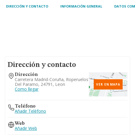
DIRECCIÓN Y CONTACTO
INFORMACIÓN GENERAL
DATOS COM
Dirección y contacto
Dirección
Carretera Madrid-Coruña, Roperuelos
Del Paramo, 24791, Leon
VER EN MAPA
Como llegar
Teléfono
Añadir Teléfono
Web
Añadir Web