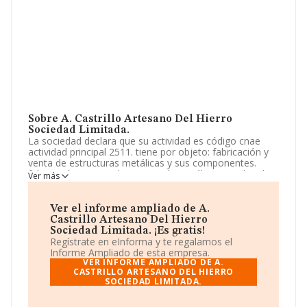
Sobre A. Castrillo Artesano Del Hierro
Sociedad Limitada.
La sociedad declara que su actividad es código cnae
actividad principal 2511. tiene por objeto: fabricación y
venta de estructuras metálicas y sus componentes.
fabricación y venta de carpintería metálica. arreglos de
Ver más
maquinaria agrícola de todo tipo. La empresa aparece
inscrita en el Registro Mercantil como Sociedad
Limitada. Su actividad CNAE es '%cnae%' con código
Ver el informe ampliado de A.
2513. La sociedad no tiene actividad en mercados
Castrillo Artesano Del Hierro
exteriores.
Sociedad Limitada. ¡Es gratis!
Regístrate en eInforma y te regalamos el
La empresa
A. Castrillo Artesano del Hierro
Informe Ampliado de esta empresa.
Sociedad Limitada
, NIF B24684714, tiene domicilio
VER INFORME AMPLIADO DE A.
fiscal en Carretera Madrid-coruña Km 292, (24791),
CASTRILLO ARTESANO DEL HIERRO
SOCIEDAD LIMITADA.
Roperuelos Del Paramo, provincia de León, Castilla-
león.