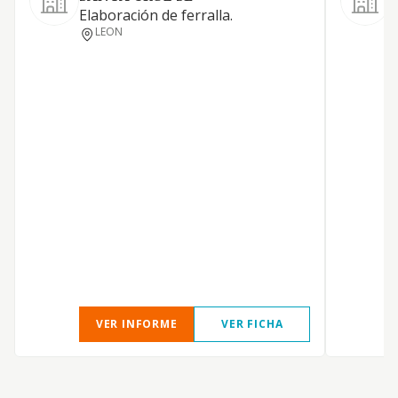
Elaboración de ferralla.
C
LEON
c
VER INFORME
VER FICHA