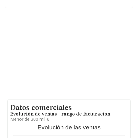
En base a la información de la que dispone INFORMA
sobre 7.003 compañías, la facturación en el ámbito
nacional alcanza los 9.544 millones de euros y se estima
que el promedio de la facturación entre todas las
empresas es de 1 millón de euros. En cuanto a la
información relativa a la provincia de León, en la base
de datos INFORMA constan 119 empresas, con ventas
en el año 2017 de 94 millones de euros. Para aportar
ulterior información de interés en el ámbito sectorial, la
media de empleados de las empresas es de 7. La media
de antigüedad desde la constitución es de 20 años.
Datos comerciales
Evolución de ventas - rango de facturación
Menor de 300 mil €
Evolución de las ventas