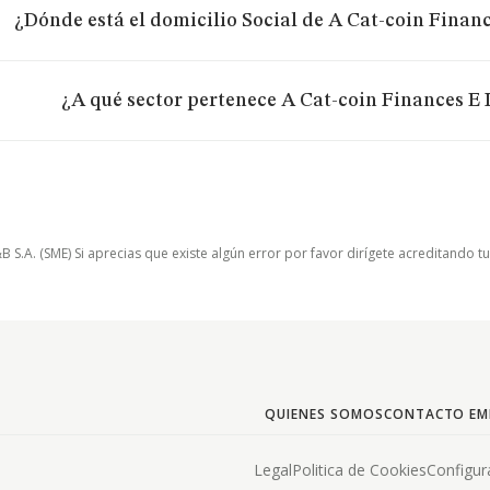
¿Dónde está el domicilio Social de A Cat-coin Financ
¿A qué sector pertenece A Cat-coin Finances E I
.A. (SME) Si aprecias que existe algún error por favor dirígete acreditando t
QUIENES SOMOS
CONTACTO EM
Legal
Politica de Cookies
Configur