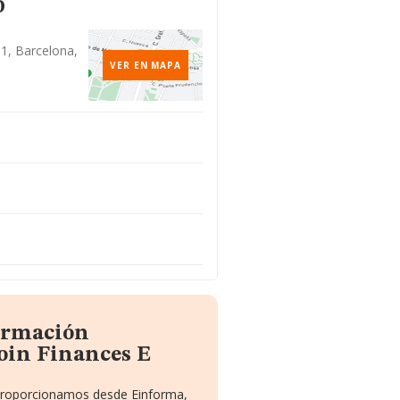
o
 1, Barcelona,
VER EN MAPA
formación
oin Finances E
e proporcionamos desde Einforma,