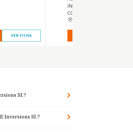
INSTITUCIONES DE INVERSI
COLECTIVA, ETC
BARCELONA
VER FICHA
VER INFORME
VER FIC
rsions Sl.?
E Inversions Sl.?