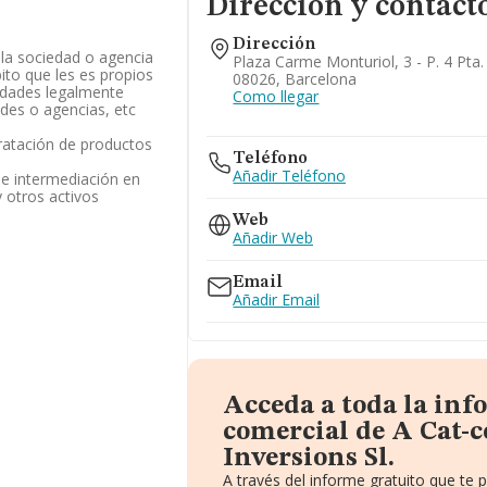
Dirección y contact
Dirección
la sociedad o agencia
Plaza Carme Monturiol, 3 - P. 4 Pta.
ito que les es propios
08026, Barcelona
vidades legalmente
Como llegar
ades o agencias, etc
tratación de productos
Teléfono
Añadir Teléfono
de intermediación en
 otros activos
Web
Añadir Web
Email
Añadir Email
Acceda a toda la in
comercial de A Cat-c
Inversions Sl.
A través del informe gratuito que t