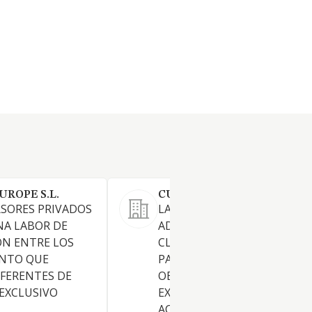
ROPE S.L.
CUSINE BUSINESS GROUP S.
SORES PRIVADOS
LA TENENCIA, GESTION Y
NA LABOR DE
ADMINISTRACION DE TODA
ON ENTRE LOS
CLASE DE ACCIONES,
ANTO QUE
PARTICIPACIONES SOCIALES,
FERENTES DE
OBLIGACIONES Y VALORES, A
 EXCLUSIVO
EXCEPCION HECHA DE LAS
ACTIVIDADES RESERVADAS A