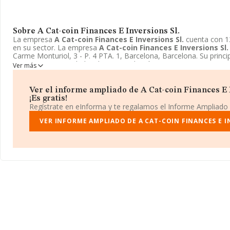
Sobre A Cat-coin Finances E Inversions Sl.
La empresa
A Cat-coin Finances E Inversions Sl.
cuenta con 1
en su sector. La empresa
A Cat-coin Finances E Inversions Sl.
Carme Monturiol, 3 - P. 4 PTA. 1, Barcelona, Barcelona. Su princi
6614 - Otras actividades de intermediación en operaciones con va
Ver más
La empresa
A Cat-coin Finances E Inversions Sl.
está inscrit
limitada.
Ver el informe ampliado de A Cat-coin Finances E 
¡Es gratis!
Regístrate en eInforma y te regalamos el Informe Ampliado
VER INFORME AMPLIADO DE A CAT-COIN FINANCES E I