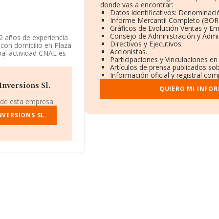
donde vas a encontrar:
Datos identificativos: Denominació
Informe Mercantil Completo (BOR
Gráficos de Evolución Ventas y E
Consejo de Administración y Admi
2 años de experiencia
Directivos y Ejecutivos.
con domicilio en Plaza
Accionistas.
pal actividad CNAE es
Participaciones y Vinculaciones e
lores y otros activos.
Artículos de prensa publicados so
a como Sociedad
Información oficial y registral co
Inversions Sl.
QUIERO MI INFO
 de esta empresa.
NVERSIONS SL.