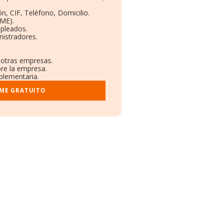
n, CIF, Teléfono, Domicilio.
ME).
mpleados.
nistradores.
n otras empresas.
bre la empresa.
mplementaria.
RME GRATUITO