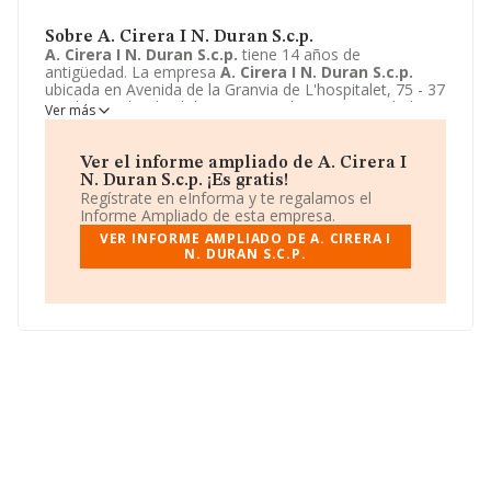
Sobre A. Cirera I N. Duran S.c.p.
A. Cirera I N. Duran S.c.p.
tiene 14 años de
antigüedad. La empresa
A. Cirera I N. Duran S.c.p.
ubicada en Avenida de la Granvia de L'hospitalet, 75 - 37
A, L'hospitalet de Llobregat, Barcelona. Su actividad
Ver más
CNAE está definida como 4775 - Comercio al por menor
de productos de cosmética e higiene. La forma jurídica
de
A. Cirera I N. Duran S.c.p.
es Sociedad civil.
Ver el informe ampliado de A. Cirera I
N. Duran S.c.p. ¡Es gratis!
Regístrate en eInforma y te regalamos el
Informe Ampliado de esta empresa.
VER INFORME AMPLIADO DE A. CIRERA I
N. DURAN S.C.P.