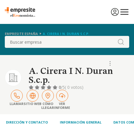
EMPRESITE ESPAÑA
A. CIRERA I N. DURAN S.C.P.
Buscar
A. Cirera I N. Duran
S.c.p.
0
/5
( 0 votos)
LLAMAR
SITIO WEB
CÓMO
VER
LLEGAR
INFORME
DIRECCIÓN Y CONTACTO
INFORMACIÓN GENERAL
DATOS COM