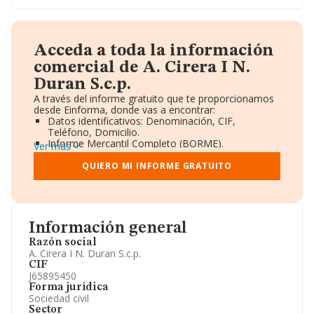
Acceda a toda la información
comercial de A. Cirera I N.
Duran S.c.p.
A través del informe gratuito que te proporcionamos
desde Einforma, donde vas a encontrar:
Datos identificativos: Denominación, CIF,
Teléfono, Domicilio.
Informe Mercantil Completo (BORME).
Ver más
Gráficos de Evolución Ventas y Empleados.
Consejo de Administración y Administradores.
QUIERO MI INFORME GRATUITO
Directivos y Ejecutivos.
Accionistas.
Participaciones y Vinculaciones en otras empresas.
Artículos de prensa publicados sobre la empresa.
Información oficial y registral complementaria.
Información general
Razón social
A. Cirera I N. Duran S.c.p.
CIF
J65895450
Forma jurídica
Sociedad civil
Sector