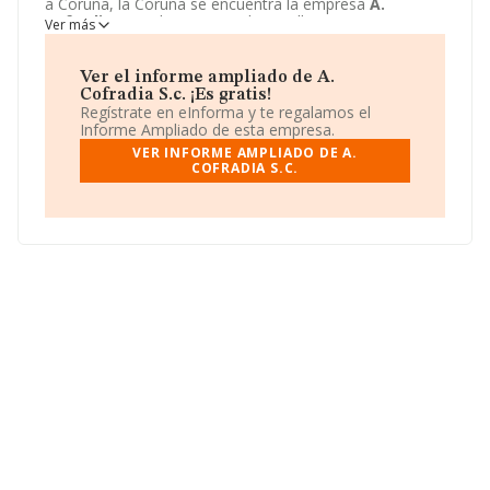
a Coruña, la Coruña se encuentra la empresa
A.
Cofradia S.c.
. El CNAE que desarrolla es 5630 -
Ver más
Servicios de bebidas.
A. Cofradia S.c.
está definida
como Sociedad civil.
Ver el informe ampliado de A.
Cofradia S.c. ¡Es gratis!
Regístrate en eInforma y te regalamos el
Informe Ampliado de esta empresa.
VER INFORME AMPLIADO DE A.
COFRADIA S.C.