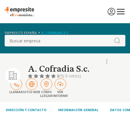
EMPRESITE ESPAÑA
A. COFRADIA S.C.
Buscar
A. Cofradia S.c.
0
/5
( 0 votos)
LLAMAR
SITIO WEB
CÓMO
VER
LLEGAR
INFORME
DIRECCIÓN Y CONTACTO
INFORMACIÓN GENERAL
DATOS COM