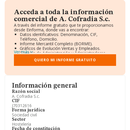
Acceda a toda la información
comercial de A. Cofradia S.c.
A través del informe gratuito que te proporcionamos
desde Einforma, donde vas a encontrar:
Datos identificativos: Denominación, CIF,
Teléfono, Domicilio.
Informe Mercantil Completo (BORME).
Gráficos de Evolución Ventas y Empleados.
Ver más
Consejo de Administración y Administradores.
Directivos y Ejecutivos.
QUIERO MI INFORME GRATUITO
Accionistas.
Participaciones y Vinculaciones en otras empresas.
Artículos de prensa publicados sobre la empresa.
Información oficial y registral complementaria.
Información general
Razón social
A. Cofradia S.c.
CIF
J70312616
Forma jurídica
Sociedad civil
Sector
Hostelería
Fecha de constitución