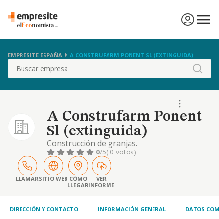
EMPRESITE ESPAÑA
A CONSTRUFARM PONENT SL (EXTINGUIDA)
Buscar
A Construfarm Ponent
Sl (extinguida)
Construcción de granjas.
0
/5
( 0 votos)
LLAMAR
SITIO WEB
CÓMO
VER
LLEGAR
INFORME
DIRECCIÓN Y CONTACTO
INFORMACIÓN GENERAL
DATOS COM