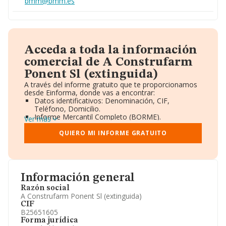
bmm@bmm.es
Acceda a toda la información
comercial de A Construfarm
Ponent Sl (extinguida)
A través del informe gratuito que te proporcionamos
desde Einforma, donde vas a encontrar:
Datos identificativos: Denominación, CIF,
Teléfono, Domicilio.
Informe Mercantil Completo (BORME).
Ver más
Gráficos de Evolución Ventas y Empleados.
Consejo de Administración y Administradores.
QUIERO MI INFORME GRATUITO
Directivos y Ejecutivos.
Accionistas.
Participaciones y Vinculaciones en otras empresas.
Artículos de prensa publicados sobre la empresa.
Información oficial y registral complementaria.
Información general
Razón social
A Construfarm Ponent Sl (extinguida)
CIF
B25651605
Forma jurídica