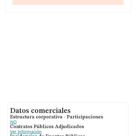
ventas en el año 2018 de 33 millones de euros. Por
último, con el fin de ampliar la información relativa al
ámbito de la empresa, la media de empleados de las
empresas es de 6; la antigüedad alcanza los 17 años
desde la constitución.
Datos comerciales
Estructura corporativa - Participaciones
NO
Contratos Públicos Adjudicados
Ver Información