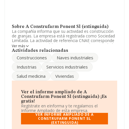
Sobre A Construfarm Ponent Sl (extinguida)
La compañía informa que su actividad es construcción
de granjas. La empresa está registrada como Sociedad
Limitada. La actividad de referencia CNAE corresponde
a '%cnae%', cuyo Código es 4102. No realiza actividad
Ver más
de importación y/o exportación.
Actividades relacionadas
Construcciones
Naves industriales
Es posible ponerse en contacto con la empresa a través
del teléfono 973560250 y el correo electrónico es
Industrias
Servicios industriales
bmm@bmm.es
.
Salud medicina
Viviendas
La compañía
A Construfarm Ponent S.L
(extinguida)
, con NIF B25651605, se encuentra en
Calle Josep Pane núm. 32, (25220), en el municipio de
Bell-lloc D'urgell, provincia de Lleida, Cataluña.
Ver el informe ampliado de A
Construfarm Ponent Sl (extinguida) ¡Es
Con los datos a disposición de INFORMA sobre 6.178
gratis!
empresas pertenecientes al sector, a nivel nacional la
Regístrate en eInforma y te regalamos el
facturación asciende a 10.419 millones de euros y el
Informe Ampliado de esta empresa.
promedio de la facturación de ventas entre todas las
VER INFORME AMPLIADO DE A
compañías asciende a los 1 millón de euros. En relación
CONSTRUFARM PONENT SL
(EXTINGUIDA)
con la información de la provincia de Lleida, en la base
de datos de INFORMA aparecen 82 empresas, con