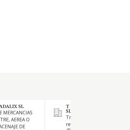
DALIX SL
T N L SERVICIOS Y LOGIST
SL
E MERCANCIAS
Transporte de mercancías
TRE, AEREA O
refrigeradas y carga general.
ACENAJE DE
MADRID