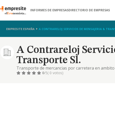
INFORMES DE EMPRESAS
DIRECTORIO DE EMPRESAS
EMPRESITE ESPAÑA
A CONTRARELOJ SERVICIOS DE MENSAJERIA & TRAN
A Contrareloj Servic
Transporte Sl.
Transporte de mercancias por carretera en ambito n
paqueteria y recaderia, en ambito nacional e intern
0
/5
( 0 votos)
hospedaje. etc...