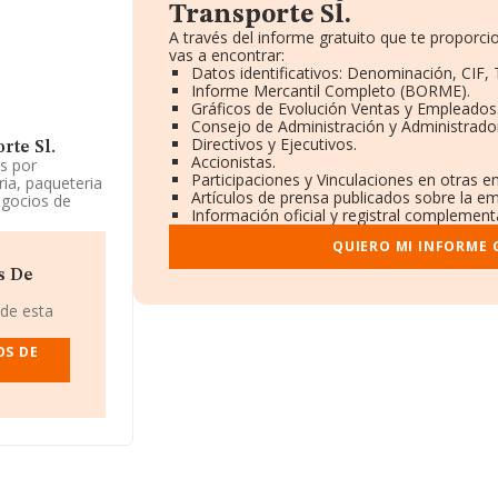
Transporte Sl.
A través del informe gratuito que te propor
vas a encontrar:
Datos identificativos: Denominación, CIF, 
Informe Mercantil Completo (BORME).
Gráficos de Evolución Ventas y Empleados
Consejo de Administración y Administrado
Directivos y Ejecutivos.
rte Sl.
Accionistas.
s por
Participaciones y Vinculaciones en otras 
ria, paqueteria
Artículos de prensa publicados sobre la e
egocios de
Información oficial y registral complementa
gistro
te de
QUIERO MI INFORME 
rcados
s De
953905.
 de esta
orte S.L
, con
OS DE
ados Pq.
 a 44.874
 mil euros
rovincia de
cuyas ventas