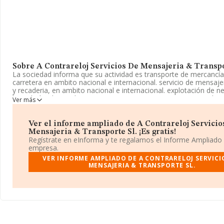
Sobre A Contrareloj Servicios De Mensajeria & Transpo
La sociedad informa que su actividad es transporte de mercancía
carretera en ambito nacional e internacional. servicio de mensaje
y recaderia, en ambito nacional e internacional. explotación de n
hostelería y hospedaje. etc.. La empresa aparece inscrita en el Re
Ver más
Mercantil como Sociedad Limitada. Tiene CNAE: 4941 - 'Transpor
mercancías por carretera'. La sociedad no tiene actividad en me
exteriores.
Ver el informe ampliado de A Contrareloj Servicio
Mensajeria & Transporte Sl. ¡Es gratis!
Para llamar las oficinas se puede hacer a través del número 914
Regístrate en eInforma y te regalamos el Informe Ampliado
empresa.
La empresa
A Contrareloj Servicios de Mensajeria & Transp
VER INFORME AMPLIADO DE A CONTRARELOJ SERVICI
CIF B85886539, tiene su domicilio social establecido en Calle Hil
MENSAJERIA & TRANSPORTE SL.
Cataluña núm. 4, (28850), Torrejón De Ardoz, Madrid.
Con los datos a disposición de INFORMA sobre 62.013 empresas
pertenecientes al sector, a nivel nacional la facturación asciende
millones de euros y se calcula un promedio de facturación de 723
entre todas las compañías. En relación con la información de la p
Madrid, en la base de datos INFORMA constan 7904 empresas, 