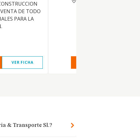
 CONSTRUCCION
 VENTA DE TODO
IALES PARA LA
.
VER FICHA
VER INFORME
VER FIC
ria & Transporte Sl.?