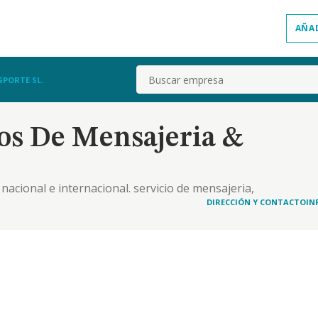
AÑA
Buscar
SPORTE SL.
ios De Mensajeria &
acional e internacional. servicio de mensajeria,
acional. explotacion de negocios de hosteleria y
DIRECCIÓN Y CONTACTO
IN