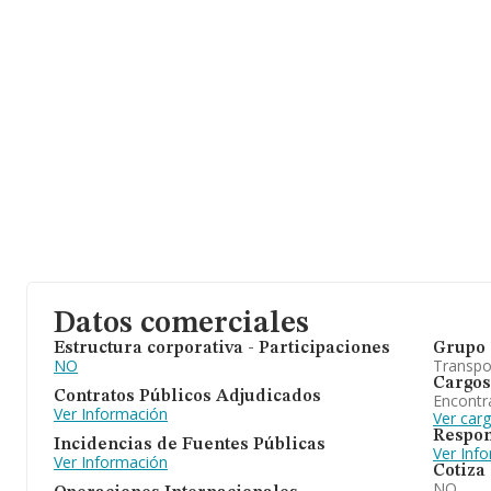
han alcanzado los 6.437 millones de euros. Con el fin de ampliar 
relativa a las compañías, la media de empleados es de 5. La med
antigüedad desde la constitución es de 17 años.
Datos comerciales
Estructura corporativa - Participaciones
Grupo 
NO
Transpo
Cargos
Contratos Públicos Adjudicados
Encontr
Ver Información
Ver car
Respon
Incidencias de Fuentes Públicas
Ver Inf
Ver Información
Cotiza
NO