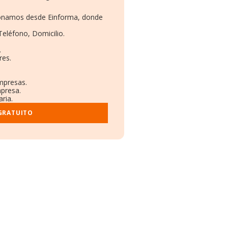
cionamos desde Einforma, donde
Teléfono, Domicilio.
.
res.
empresas.
mpresa.
ria.
GRATUITO