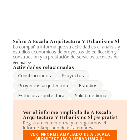
Sobre A Escala Arquitectura Y Urbanismo Sl
La compañía informa que su actividad es el analisis y
estudios economicos de proyectos de edificación y
construcción y la prestación de servicios tecnicos de
arquitectura y urbanismo, a traves de personas con
Ver más
titulacion adecuada cuando sea legalmente preceptiv.
Actividades relacionadas
La sociedad está registrada como Sociedad Limitada.
Construcciones
Proyectos
Su actividad CNAE es 'Servicios técnicos de arquitectura'
con código 7111. La sociedad no tiene actividad en
Proyectos arquitectura
Estudios
mercados exteriores.
Estudios arquitectura
Salud medicina
En base a la Recomendación 2003/361/CE de la
Comisión, de 6 de mayo de 2003, sobre la definición de
microempresas, pequeñas y medianas empresas, la
compañía se puede calificar como microempresa. El
Ver el informe ampliado de A Escala
número de empleados ha crecido un 100% y según los
Arquitectura Y Urbanismo Sl ¡Es gratis!
datos a disposición de INFORMA, ha tenido un número
Regístrate en eInforma y te regalamos el
de empleados por debajo de la media de sector.
Informe Ampliado de esta empresa.
VER INFORME AMPLIADO DE A ESCALA
La empresa española
A Escala Arquitectura y
ARQUITECTURA Y URBANISMO SL