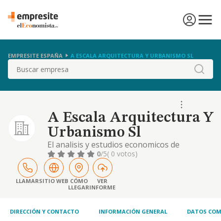
EMPRESITE ESPAÑA
A ESCALA ARQUITECTURA Y URBANISMO SL
Buscar
A Escala Arquitectura Y
Urbanismo Sl
El analisis y estudios economicos de
proyectos de edificacion y construccion y la
0
/5
( 0 votos)
prestacion de servicios tecnicos de
arquitectura y urbanismo, a traves de
personas con titulacion adecuada cuando
LLAMAR
SITIO WEB
CÓMO
VER
LLEGAR
INFORME
sea legalmente preceptiv
DIRECCIÓN Y CONTACTO
INFORMACIÓN GENERAL
DATOS COM