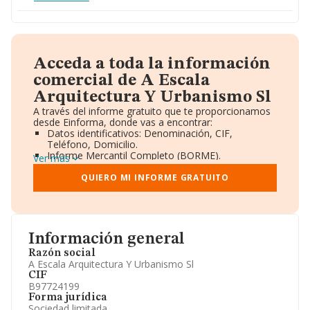
Acceda a toda la información
comercial de A Escala
Arquitectura Y Urbanismo Sl
A través del informe gratuito que te proporcionamos
desde Einforma, donde vas a encontrar:
Datos identificativos: Denominación, CIF,
Teléfono, Domicilio.
Informe Mercantil Completo (BORME).
Ver más
Gráficos de Evolución Ventas y Empleados.
Consejo de Administración y Administradores.
QUIERO MI INFORME GRATUITO
Directivos y Ejecutivos.
Accionistas.
Participaciones y Vinculaciones en otras empresas.
Artículos de prensa publicados sobre la empresa.
Información oficial y registral complementaria.
Información general
Razón social
A Escala Arquitectura Y Urbanismo Sl
CIF
B97724199
Forma jurídica
Sociedad limitada