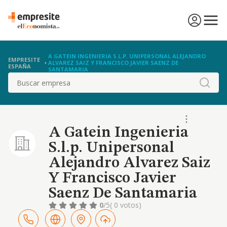
A GATEIN INGENIERIA S.L.P. UNIPERSONAL ALEJANDRO
EMPRESITE
ALVAREZ SAIZ Y FRANCISCO JAVIER SAENZ DE
ESPAÑA
SANTAMARIA
Buscar
A Gatein Ingenieria
S.l.p. Unipersonal
Alejandro Alvarez Saiz
Y Francisco Javier
Saenz De Santamaria
0
/5
( 0 votos)