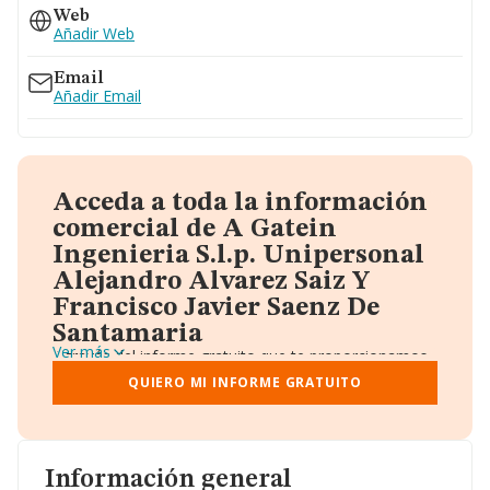
Web
Añadir Web
Email
Añadir Email
Acceda a toda la información
comercial de A Gatein
Ingenieria S.l.p. Unipersonal
Alejandro Alvarez Saiz Y
Francisco Javier Saenz De
Santamaria
Ver más
A través del informe gratuito que te proporcionamos
desde Einforma, donde vas a encontrar:
QUIERO MI INFORME GRATUITO
Datos identificativos: Denominación, CIF,
Teléfono, Domicilio.
Informe Mercantil Completo (BORME).
Gráficos de Evolución Ventas y Empleados.
Consejo de Administración y Administradores.
Información general
Directivos y Ejecutivos.