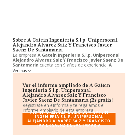
Sobre A Gatein Ingenieria S.l.p. Unipersonal
Alejandro Alvarez Saiz Y Francisco Javier
Saenz De Santamaria
La empresa
A Gatein Ingenieria S.l.p. Unipersonal
Alejandro Alvarez Saiz Y Francisco Javier Saenz De
Santamaria
cuenta con 9 años de experiencia.
A
Gatein Ingenieria S.l.p. Unipersonal Alejandro
Ver más
Alvarez Saiz Y Francisco Javier Saenz De
Santamaria
ubicada en Avenida de Cantabria, 40 - 1 A,
Santander, Cantabria. Su actividad CNAE se fine como
Ver el informe ampliado de A Gatein
7111 - Servicios técnicos de arquitectura. El modelo de
Ingenieria S.l.p. Unipersonal
sociedad de
A Gatein Ingenieria S.l.p. Unipersonal
Alejandro Alvarez Saiz Y Francisco
Alejandro Alvarez Saiz Y Francisco Javier Saenz De
Javier Saenz De Santamaria ¡Es gratis!
Santamaria
es Unión temporal de empresas.
Regístrate en eInforma y te regalamos el
Informe Ampliado de esta empresa.
VER INFORME AMPLIADO DE A GATEIN
INGENIERIA S.L.P. UNIPERSONAL
ALEJANDRO ALVAREZ SAIZ Y FRANCISCO
JAVIER SAENZ DE SANTAMARIA