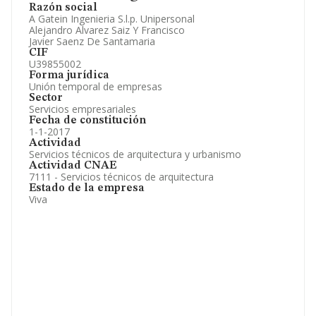
Accionistas.
Razón social
Participaciones y Vinculaciones en otras empresas.
A Gatein Ingenieria S.l.p. Unipersonal
Artículos de prensa publicados sobre la empresa.
Alejandro Alvarez Saiz Y Francisco
Información oficial y registral complementaria.
Javier Saenz De Santamaria
CIF
U39855002
Forma jurídica
Unión temporal de empresas
Sector
Servicios empresariales
Fecha de constitución
1-1-2017
Actividad
Servicios técnicos de arquitectura y urbanismo
Actividad CNAE
7111 - Servicios técnicos de arquitectura
Estado de la empresa
Viva