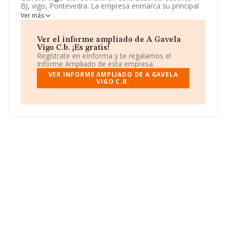
BJ, vigo, Pontevedra. La empresa enmarca su principal
actividad CNAE como 5630 - Servicios de bebidas.
A
Ver más
Gavela Vigo C.b.
toma la forma jurídica de Comunidad
de bienes.
Ver el informe ampliado de A Gavela
Vigo C.b. ¡Es gratis!
Regístrate en eInforma y te regalamos el
Informe Ampliado de esta empresa.
VER INFORME AMPLIADO DE A GAVELA
VIGO C.B.