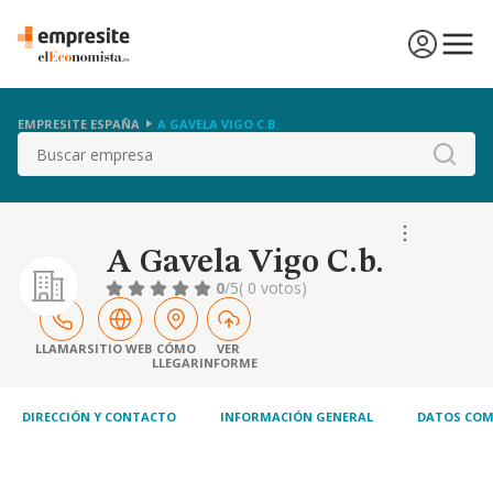
EMPRESITE ESPAÑA
A GAVELA VIGO C.B.
Buscar
A Gavela Vigo C.b.
0
/5
( 0 votos)
LLAMAR
SITIO WEB
CÓMO
VER
LLEGAR
INFORME
DIRECCIÓN Y CONTACTO
INFORMACIÓN GENERAL
DATOS COM