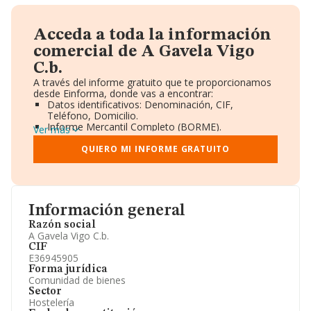
Acceda a toda la información
comercial de A Gavela Vigo
C.b.
A través del informe gratuito que te proporcionamos
desde Einforma, donde vas a encontrar:
Datos identificativos: Denominación, CIF,
Teléfono, Domicilio.
Informe Mercantil Completo (BORME).
Ver más
Gráficos de Evolución Ventas y Empleados.
Consejo de Administración y Administradores.
QUIERO MI INFORME GRATUITO
Directivos y Ejecutivos.
Accionistas.
Participaciones y Vinculaciones en otras empresas.
Artículos de prensa publicados sobre la empresa.
Información oficial y registral complementaria.
Información general
Razón social
A Gavela Vigo C.b.
CIF
E36945905
Forma jurídica
Comunidad de bienes
Sector
Hostelería