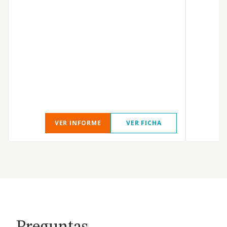
c
s
VER INFORME
VER FICHA