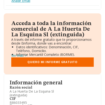
Añadir Email
Acceda a toda la información
comercial de A La Huerta De
La Esquina Sl (extinguida)
A través del informe gratuito que te proporcionamos
desde Einforma, donde vas a encontrar:
Datos identificativos: Denominación, CIF,
Teléfono, Domicilio.
Informe Mercantil Completo (BORME).
Ver más
Gráficos de Evolución Ventas y Empleados.
Consejo de Administración y Administradores.
QUIERO MI INFORME GRATUITO
Directivos y Ejecutivos.
Accionistas.
Participaciones y Vinculaciones en otras empresas.
Artículos de prensa publicados sobre la empresa.
Información oficial y registral complementaria.
Información general
Razón social
A La Huerta De La Esquina Sl
(extinguida)
CIF
B86033495