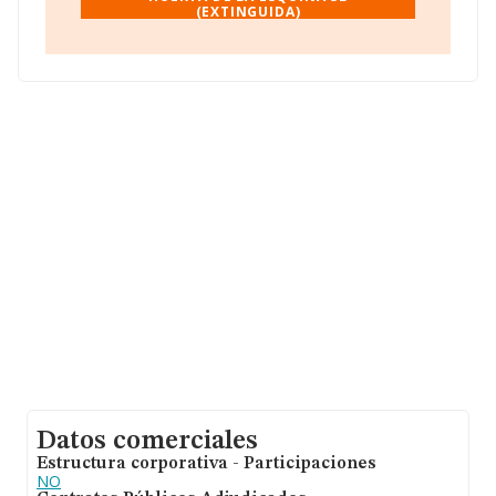
(EXTINGUIDA)
En base a la información de la que dispone INFORMA
sobre 23.763 compañías, la facturación en el ámbito
nacional alcanza los 35.026 millones de euros y la media
entre todas las compañías es de 1 millón de euros de
ventas en 2013. En relación con la información de la
provincia de Madrid, en la base de datos INFORMA
constan 4230 empresas, con ventas en 2013 de hasta
6.821 millones de euros. Finalmente, para completar los
datos de sector, en 2013, los empleados de media son
4. La media de antigüedad desde la constitución es de
16 años.
Datos comerciales
Estructura corporativa - Participaciones
NO