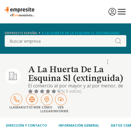
EMPRESITE ESPAÑA
A LA HUERTA DE LA ESQUINA SL (EXTINGUIDA)
Buscar
A La Huerta De La
Esquina Sl (extinguida)
El comercio al por mayor y al por menor, de
productos de alimentacion, incluyendo los
0
/5
( 0 votos)
actos necesarios para su venta, adquisicion,
y en particular laexplotacion de
establecimientos no especializados de venta
LLAMAR
SITIO WEB
CÓMO
VER
LLEGAR
INFORME
al publico
DIRECCIÓN Y CONTACTO
INFORMACIÓN GENERAL
DATOS COM