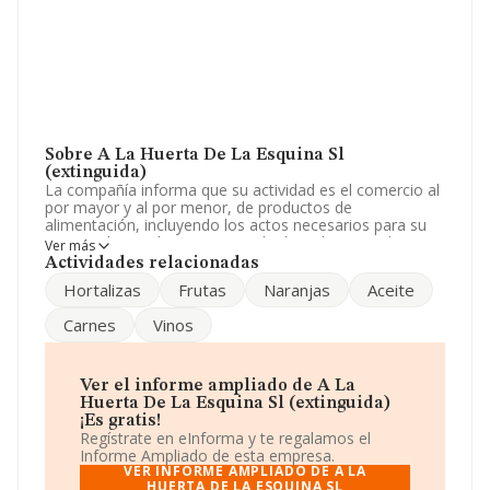
Sobre A La Huerta De La Esquina Sl
(extinguida)
La compañía informa que su actividad es el comercio al
por mayor y al por menor, de productos de
alimentación, incluyendo los actos necesarios para su
venta, adquisición, y en particular laexplotacion de
Ver más
establecimientos no especializados de venta al publico.
Actividades relacionadas
La sociedad está inscrita en el Registro Mercantil como
Hortalizas
Frutas
Naranjas
Aceite
Sociedad Limitada. Clasifica su actividad CNAE como
'Comercio al por mayor, no especializado, de productos
Carnes
Vinos
alimenticios, bebidas y tabaco', código 4639. La
sociedad no tiene actividad en mercados exteriores.
Para comunicarse con sus oficinas, el número de
Ver el informe ampliado de A La
teléfono es 918287958.
Huerta De La Esquina Sl (extinguida)
¡Es gratis!
La sociedad española
A La Huerta de La Esquina S.L
Regístrate en eInforma y te regalamos el
(extinguida)
, con NIF B86033495, tiene su domicilio
Informe Ampliado de esta empresa.
social establecido en Calle Santa Engracia núm. 17 Piso
VER INFORME AMPLIADO DE A LA
1, (28010), Madrid, Madrid.
HUERTA DE LA ESQUINA SL