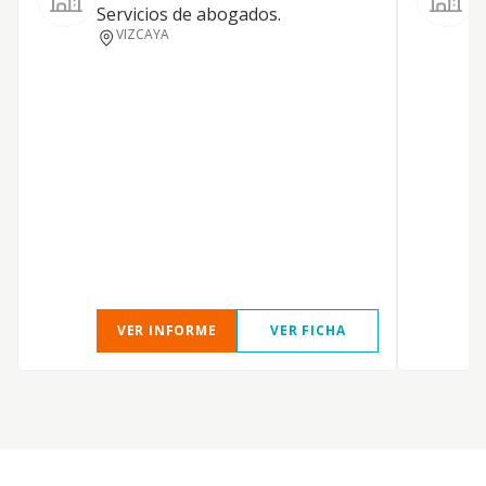
Servicios de abogados.
VIZCAYA
P
J
C
VER INFORME
VER FICHA