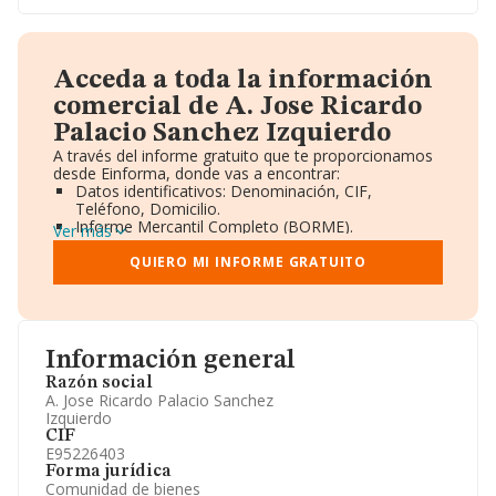
Acceda a toda la información
comercial de A. Jose Ricardo
Palacio Sanchez Izquierdo
A través del informe gratuito que te proporcionamos
desde Einforma, donde vas a encontrar:
Datos identificativos: Denominación, CIF,
Teléfono, Domicilio.
Informe Mercantil Completo (BORME).
Ver más
Gráficos de Evolución Ventas y Empleados.
Consejo de Administración y Administradores.
QUIERO MI INFORME GRATUITO
Directivos y Ejecutivos.
Accionistas.
Participaciones y Vinculaciones en otras empresas.
Artículos de prensa publicados sobre la empresa.
Información oficial y registral complementaria.
Información general
Razón social
A. Jose Ricardo Palacio Sanchez
Izquierdo
CIF
E95226403
Forma jurídica
Comunidad de bienes