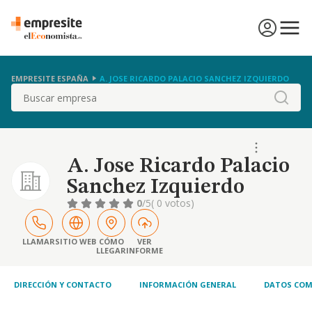
EMPRESITE ESPAÑA
A. JOSE RICARDO PALACIO SANCHEZ IZQUIERDO
Buscar
A. Jose Ricardo Palacio
Sanchez Izquierdo
0
/5
( 0 votos)
LLAMAR
SITIO WEB
CÓMO
VER
LLEGAR
INFORME
DIRECCIÓN Y CONTACTO
INFORMACIÓN GENERAL
DATOS COM