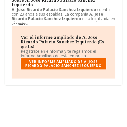
Sobre A. Jose Ricardo Palacio Sanchez
Izquierdo
A. Jose Ricardo Palacio Sanchez Izquierdo
cuenta
con 23 años a sus espaldas. La compañía
A. Jose
Ricardo Palacio Sanchez Izquierdo
está localizada en
Alameda Mazarredo, 39 - U 6 DD. Su actividad CNAE se
Ver más
ubica dentro de 6910 - Actividades jurídicas.
A. Jose
Ricardo Palacio Sanchez Izquierdo
tiene un modelo
de sociedad Comunidad de bienes.
Ver el informe ampliado de A. Jose
Ricardo Palacio Sanchez Izquierdo ¡Es
gratis!
Regístrate en eInforma y te regalamos el
Informe Ampliado de esta empresa.
VER INFORME AMPLIADO DE A. JOSE
RICARDO PALACIO SANCHEZ IZQUIERDO