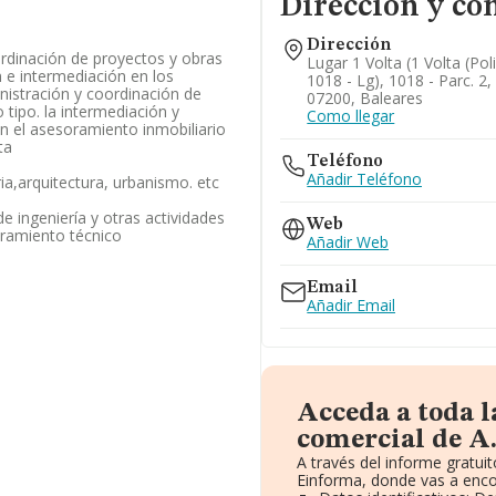
Dirección y co
Dirección
ordinación de proyectos y obras
Lugar 1 Volta (1 Volta (pol
n e intermediación en los
1018 - Lg), 1018 - Parc. 2, 
inistración y coordinación de
07200, Baleares
 tipo. la intermediación y
Como llegar
n el asesoramiento inmobiliario
ta
Teléfono
Añadir Teléfono
ria,arquitectura, urbanismo. etc
de ingeniería y otras actividades
Web
oramiento técnico
Añadir Web
Email
Añadir Email
Acceda a toda 
comercial de A.
A través del informe gratu
Einforma, donde vas a enco