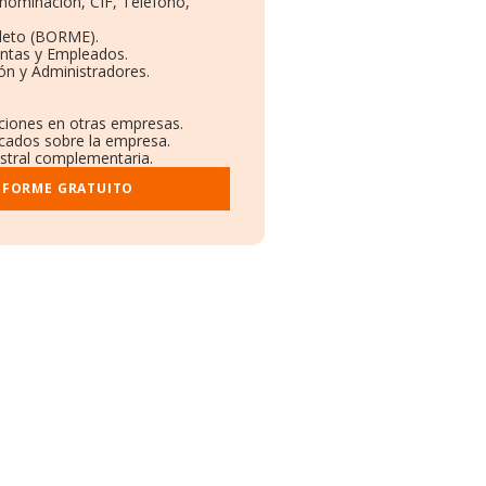
enominación, CIF, Teléfono,
leto (BORME).
entas y Empleados.
ón y Administradores.
aciones en otras empresas.
icados sobre la empresa.
gistral complementaria.
NFORME GRATUITO