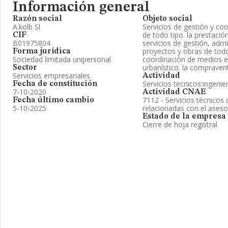
Información general
Razón social
Objeto social
A.kolb Sl
Servicios de gestión y co
de todo tipo. la prestació
CIF
B01975804
servicios de gestión, adm
proyectos y obras de todo
Forma jurídica
Sociedad limitada unipersonal
coordinación de medios e
urbanístico. la compraven
Sector
Servicios empresariales
Actividad
Servicios tecnicos:ingenie
Fecha de constitución
7-10-2020
Actividad CNAE
7112 - Servicios técnicos 
Fecha último cambio
5-10-2025
relacionadas con el ases
Estado de la empresa
Cierre de hoja registral