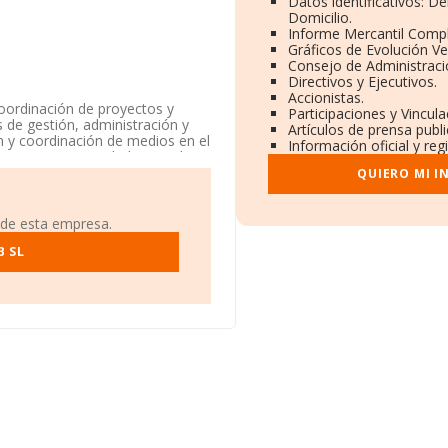
Datos identificativos: D
Domicilio.
Informe Mercantil Comp
Gráficos de Evolución V
Consejo de Administraci
Directivos y Ejecutivos.
Accionistas.
coordinación de proyectos y
Participaciones y Vincul
s de gestión, administración y
Artículos de prensa publ
n y coordinación de medios en el
Información oficial y re
esa es una Sociedad Limitada.
 y otras actividades
QUIERO MI I
pañía no tiene actividad en
 de esta empresa.
olta (1 Volta (poligono 22 - Lg)
anitx, Isles Baleares, Islas
B SL
.818 empresas, la facturación en
cula un promedio de facturación
n de ampliar la información
ción es de 16 años. Los