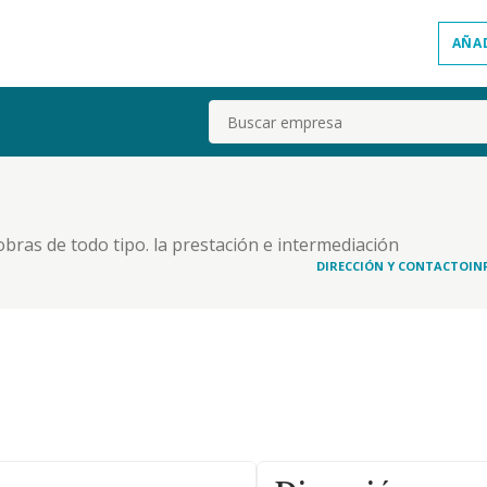
AÑA
Buscar
obras de todo tipo. la prestación e intermediación
nación de proyectos y obras de todo tipo. la
DIRECCIÓN Y CONTACTO
IN
oramiento inmobiliario urbanístico. la