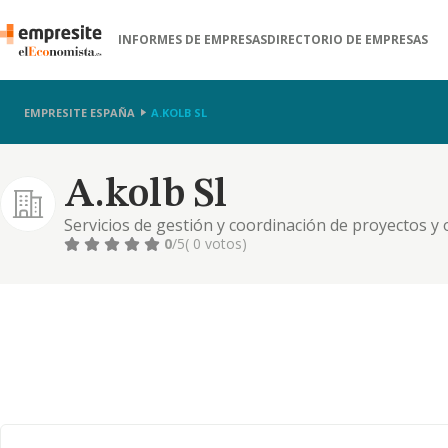
INFORMES DE EMPRESAS
DIRECTORIO DE EMPRESAS
EMPRESITE ESPAÑA
A.KOLB SL
A.kolb Sl
Servicios de gestión y coordinación de proyectos y 
en los servicios de gestión, administración y coordi
0
/5
( 0 votos)
intermediación y coordinación de medios en el ases
compraventa