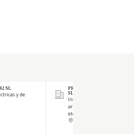
82 SL
PROJECT SOLVERS ASESOR
SL.
ctricas y de
Instalaciones técnicas,
arquitectura, obra civil y marí
etc.
BALEARES