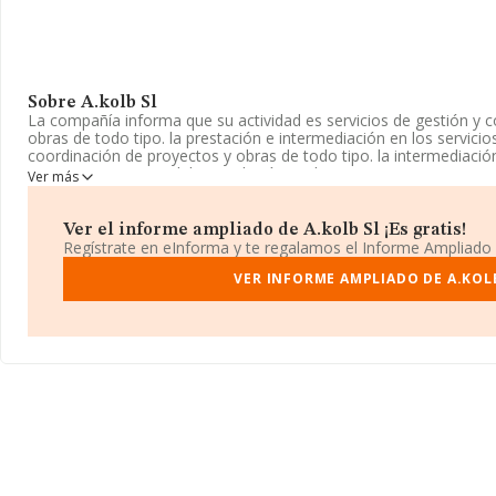
Sobre A.kolb Sl
La compañía informa que su actividad es servicios de gestión y 
obras de todo tipo. la prestación e intermediación en los servicio
coordinación de proyectos y obras de todo tipo. la intermediació
asesoramiento inmobiliario urbanístico. la compraventa. La empr
Ver más
Clasifica su actividad CNAE como 'Servicios técnicos de ingeniería
relacionadas con el asesoramiento técnico', código 7112. La com
mercados exteriores.
Ver el informe ampliado de A.kolb Sl ¡Es gratis!
Regístrate en eInforma y te regalamos el Informe Ampliado
La sociedad
A.Kolb S.L
, CIF B01975804, está situada en Lugar 1 V
1018 - Lg) Lg. Primera Vuelta 1018 núm. 1018 Parc. 2, (07200), Fel
VER INFORME AMPLIADO DE A.KOL
Baleares.
En relación con el sector y disponiendo de los datos de hasta 41
el ámbito nacional alcanza los 29.667 millones de euros y se cal
de 709 mil euros entre todas las compañías. Por último, con el fi
relativa al ámbito de la empresa, la antigüedad desde la constitu
empleados de media son 5.