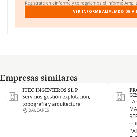
Regístrate en eInforma y te regalamos el Informe Ampl
VER INFORME AMPLIADO DE A.
Empresas similares
Empresas similares
ITEC INGENIEROS SL P
PR
GE
Servicios gestión explotación,
LA
topografía y arquitectura
MA
BALEARES
RE
CO
PA