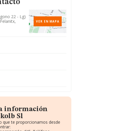
ntacto
igono 22 - Lg)
Felanitx,
VER EN MAPA
la información
kolb Sl
ito que te proporcionamos desde
ntrar: