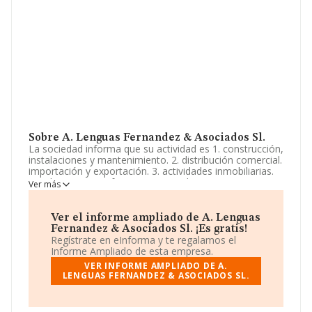
Sobre A. Lenguas Fernandez & Asociados Sl.
La sociedad informa que su actividad es 1. construcción,
instalaciones y mantenimiento. 2. distribución comercial.
importación y exportación. 3. actividades inmobiliarias.
4. industrias manufactureras y textiles. 5. turismo,
Ver más
hostelería y restauración. 6. actividades de gestión y
administración. servicios educativos, sanitarios, de ocio,.
La empresa aparece inscrita en el Registro Mercantil
Ver el informe ampliado de A. Lenguas
como Sociedad Limitada. Su CNAE corresponde a 4614
Fernandez & Asociados Sl. ¡Es gratis!
con código 'Intermediarios del comercio de maquinaria,
Regístrate en eInforma y te regalamos el
equipo industrial, embarcaciones y aeronaves'. La
Informe Ampliado de esta empresa.
sociedad no tiene actividad en mercados exteriores.
VER INFORME AMPLIADO DE A.
LENGUAS FERNANDEZ & ASOCIADOS SL.
Ha contado con el mismo número de empleados y
teniendo en cuenta la información a disposición de
INFORMA, ha contado con un número de empleados