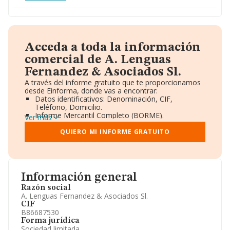
Acceda a toda la información
comercial de A. Lenguas
Fernandez & Asociados Sl.
A través del informe gratuito que te proporcionamos
desde Einforma, donde vas a encontrar:
Datos identificativos: Denominación, CIF,
Teléfono, Domicilio.
Informe Mercantil Completo (BORME).
Ver más
Gráficos de Evolución Ventas y Empleados.
Consejo de Administración y Administradores.
QUIERO MI INFORME GRATUITO
Directivos y Ejecutivos.
Accionistas.
Participaciones y Vinculaciones en otras empresas.
Artículos de prensa publicados sobre la empresa.
Información oficial y registral complementaria.
Información general
Razón social
A. Lenguas Fernandez & Asociados Sl.
CIF
B86687530
Forma jurídica
Sociedad limitada