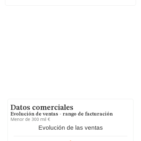
inferior a la media de sector.
La sociedad española
A. Lenguas Fernandez &
Asociados S.L
, con NIF B86687530, está situada en
Paseo Chopera núm. 39 Piso 3 B, (28045), Madrid,
Madrid.
Con los datos a disposición de INFORMA sobre 3.305
empresas pertenecientes al sector, en el ámbito
nacional la facturación alcanza la cifra de 3.870 millones
de euros y en 2025 la media de facturación de ventas
entre todas las compañías alcanza los 1 millón de
euros. En relación con la información de la provincia de
Madrid, en la base de datos INFORMA constan 596
empresas, con ventas en 2025 de hasta 2.353 millones
de euros. Como información adicional de interés, los
empleados de media son 3. La antigüedad desde la
constitución es de 15 años.
Datos comerciales
Evolución de ventas - rango de facturación
Menor de 300 mil €
Evolución de las ventas