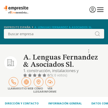
EMPRESITE ESPAÑA
A. LENGUAS FERNANDEZ & ASOCIADOS SL.
Buscar
A. Lenguas Fernandez
& Asociados Sl.
1. construcción, instalaciones y
mantenimiento. 2. distribución comercial.
0
/5
( 0 votos)
importación y exportación. 3. actividades
inmobiliarias. 4. industrias manufactureras y
textiles. 5. turismo, hostelería y restauración.
LLAMAR
SITIO WEB
CÓMO
VER
LLEGAR
INFORME
6. actividades de gestión y administración.
servicios educativos, sanitarios, de ocio,.
DIRECCIÓN Y CONTACTO
INFORMACIÓN GENERAL
DATOS COM