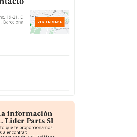
ntacto
nc, 19-21, El
0, Barcelona
VER EN MAPA
 la información
. Lider Parts Sl
uito que te proporcionamos
 a encontrar: