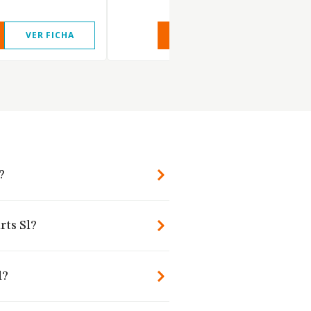
VER FICHA
VER INFORME
VER FIC
?
rts Sl?
l?