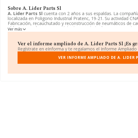
Sobre A. Lider Parts Sl
A. Lider Parts Sl
cuenta con 2 años a sus espaldas. La compañ
localizada en Poligono Industrial Pratenc, 19-21. Su actividad CN
Fabricación, recauchutado y reconstrucción de neumáticos de ca
Lider Parts Sl
tiene un modelo de sociedad Oficina comercial e
Ver más
información haciendo clic en el siguiente enlace:
http://www.alide
Ver el informe ampliado de A. Lider Parts Sl ¡Es gra
Regístrate en eInforma y te regalamos el Informe Ampliado
VER INFORME AMPLIADO DE A. LIDER 