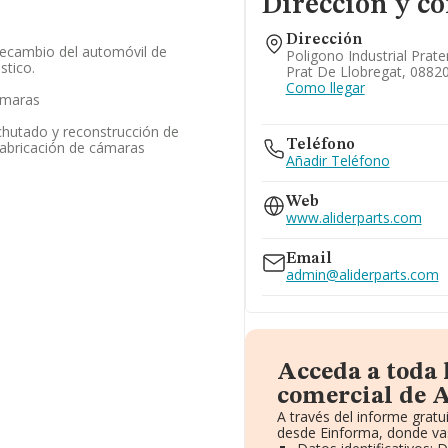
Dirección y co
Dirección
 recambio del automóvil de
Poligono Industrial Prate
stico.
Prat De Llobregat, 0882
Como llegar
ámaras
chutado y reconstrucción de
Teléfono
abricación de cámaras
Añadir Teléfono
Web
www.aliderparts.com
Email
admin@aliderparts.com
Acceda a toda
comercial de A
A través del informe grat
desde Einforma, donde vas