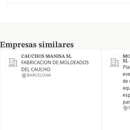
Empresas similares
Empresas similares
CAUCHOS MANISA SL
MO
SL
FABRICACION DE MOLDEADOS
Pla
DEL CAUCHO.
eve
BARCELONA
de 
equ
esp
par