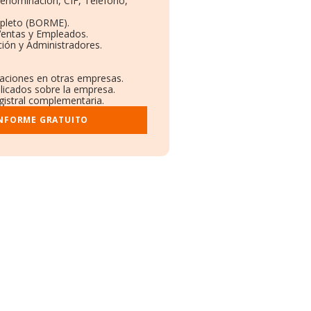
Denominación, CIF, Teléfono,
pleto (BORME).
Ventas y Empleados.
ión y Administradores.
laciones en otras empresas.
blicados sobre la empresa.
egistral complementaria.
INFORME GRATUITO