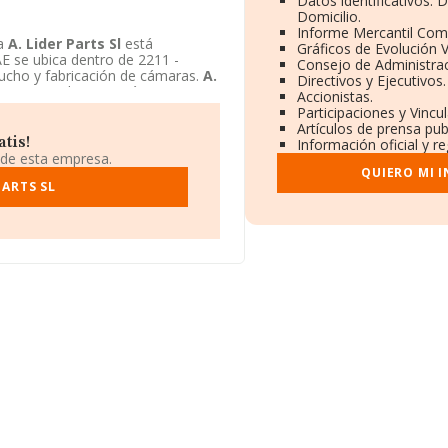
Datos identificativos: 
Domicilio.
Informe Mercantil Com
ía
A. Lider Parts Sl
está
Gráficos de Evolución 
AE se ubica dentro de 2211 -
Consejo de Administrac
ucho y fabricación de cámaras.
A.
Directivos y Ejecutivos.
xtranjera. Obtenga más
Accionistas.
rparts.com
.
Participaciones y Vincu
Artículos de prensa pu
tis!
Información oficial y r
 de esta empresa.
QUIERO MI 
PARTS SL