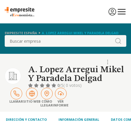
EMPRESITE ESPAÑA
A. LOPEZ ARREGUI MIKEL Y PARADELA DELGAD
Buscar
A. Lopez Arregui Mikel
Y Paradela Delgad
0
/5
( 0 votos)
LLAMAR
SITIO WEB
CÓMO
VER
LLEGAR
INFORME
DIRECCIÓN Y CONTACTO
INFORMACIÓN GENERAL
DATOS COM