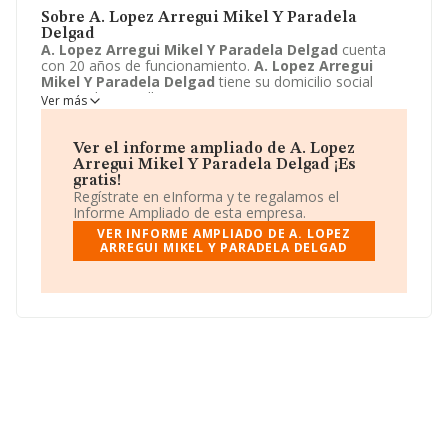
Sobre A. Lopez Arregui Mikel Y Paradela
Delgad
A. Lopez Arregui Mikel Y Paradela Delgad
cuenta
con 20 años de funcionamiento.
A. Lopez Arregui
Mikel Y Paradela Delgad
tiene su domicilio social
registrado en Calle Doctor Gortari, 11 - 3,
Ver más
Pamplona/iruña, Navarra. Enmarca su actividad CNAE
principal como 4334 - Pintura y acristalamiento.
A.
Lopez Arregui Mikel Y Paradela Delgad
aparece
Ver el informe ampliado de A. Lopez
inscrita como Comunidad de bienes.
Arregui Mikel Y Paradela Delgad ¡Es
gratis!
Regístrate en eInforma y te regalamos el
Informe Ampliado de esta empresa.
VER INFORME AMPLIADO DE A. LOPEZ
ARREGUI MIKEL Y PARADELA DELGAD