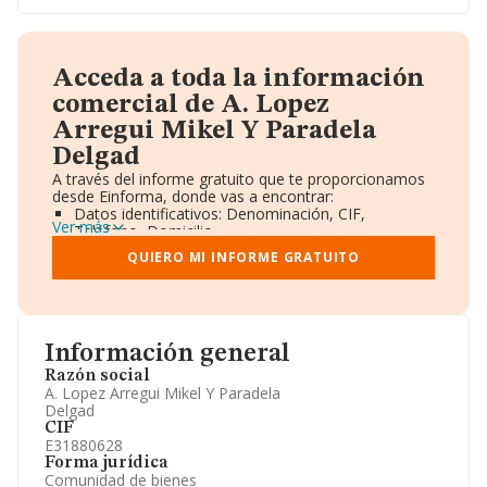
Acceda a toda la información
comercial de A. Lopez
Arregui Mikel Y Paradela
Delgad
A través del informe gratuito que te proporcionamos
desde Einforma, donde vas a encontrar:
Datos identificativos: Denominación, CIF,
Ver más
Teléfono, Domicilio.
Informe Mercantil Completo (BORME).
QUIERO MI INFORME GRATUITO
Gráficos de Evolución Ventas y Empleados.
Consejo de Administración y Administradores.
Directivos y Ejecutivos.
Accionistas.
Participaciones y Vinculaciones en otras empresas.
Información general
Artículos de prensa publicados sobre la empresa.
Información oficial y registral complementaria.
Razón social
A. Lopez Arregui Mikel Y Paradela
Delgad
CIF
E31880628
Forma jurídica
Comunidad de bienes