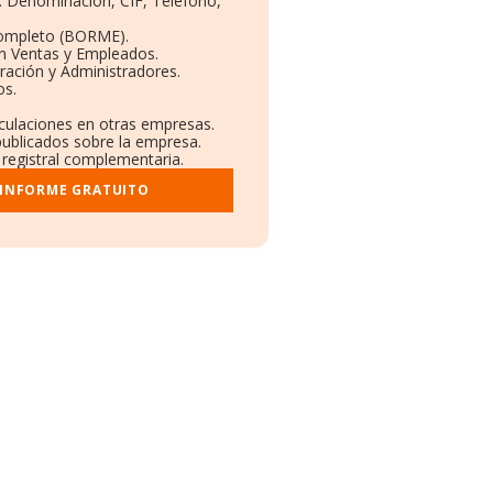
s: Denominación, CIF, Teléfono,
Completo (BORME).
ón Ventas y Empleados.
ración y Administradores.
os.
nculaciones en otras empresas.
publicados sobre la empresa.
y registral complementaria.
 INFORME GRATUITO