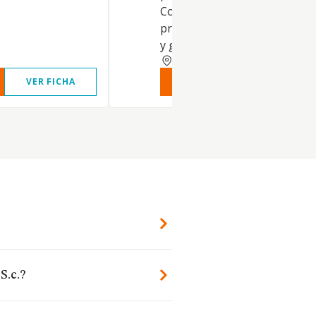
Comercio al por mayor de
productos lácteos, huevos, ac
y grasas comestibles(CNA
LUGO
VER FICHA
VER INFORME
VER FIC
S.c.?