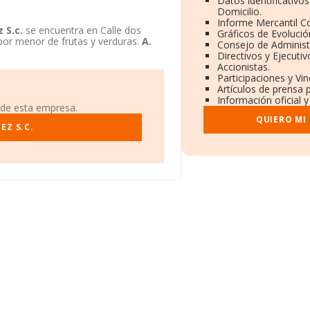
Datos identificativo
Domicilio.
Informe Mercantil 
 S.c.
se encuentra en Calle dos
Gráficos de Evoluci
 por menor de frutas y verduras.
A.
Consejo de Administ
Directivos y Ejecutiv
Accionistas.
Participaciones y Vi
Artículos de prensa 
Información oficial 
 de esta empresa.
QUIERO MI
EZ S.C.