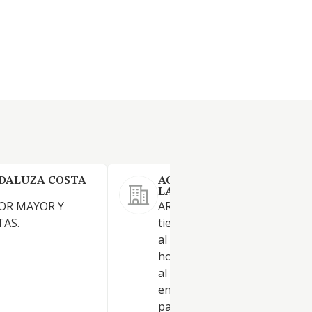
NDALUZA COSTA
AGROALIMENTARIA
LAURENTINA SL.
OR MAYOR Y
ARTICULO 2. OBJETO. La soci
AS.
tiene por objeto social:- Com
al por mayor de frutas y
hortalizas(CNAE 4631). Come
al por mayor de cereales, tab
en rama, simientes y aliment
para animales(CNAE 4621).