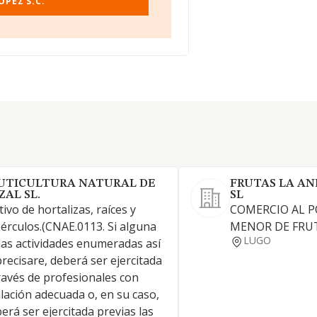
OPEZ S.C.
UTICULTURA NATURAL DE
FRUTAS LA A
ZAL SL.
SL
tivo de hortalizas, raíces y
COMERCIO AL P
érculos.(CNAE.0113. Si alguna
MENOR DE FRUT
LUGO
las actividades enumeradas así
precisare, deberá ser ejercitada
ravés de profesionales con
ulación adecuada o, en su caso,
erá ser ejercitada previas las