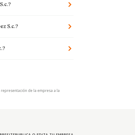
S.c.?
ez S.c.?
c.?
u representación de la empresa a la
PRESITE
PUBLICA O EDITA TU EMPRESA