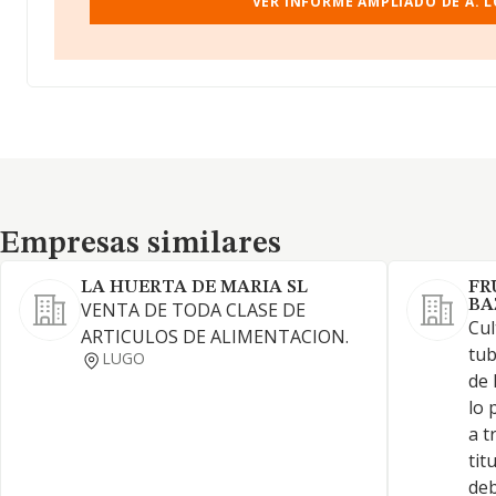
VER INFORME AMPLIADO DE A. L
Empresas similares
Empresas similares
LA HUERTA DE MARIA SL
FR
BA
VENTA DE TODA CLASE DE
Cul
ARTICULOS DE ALIMENTACION.
tub
LUGO
de 
lo 
a t
tit
deb