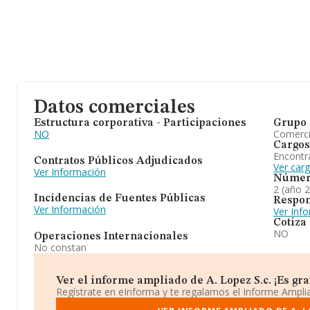
Datos comerciales
Estructura corporativa - Participaciones
Grupo 
NO
Comerc
Cargos
Encontr
Contratos Públicos Adjudicados
Ver carg
Ver Información
Númer
2 (año 
Incidencias de Fuentes Públicas
Respon
Ver Información
Ver Inf
Cotiza
NO
Operaciones Internacionales
No constan
Ver el informe ampliado de A. Lopez S.c. ¡Es grat
Regístrate en eInforma y te regalamos el Informe Ampl