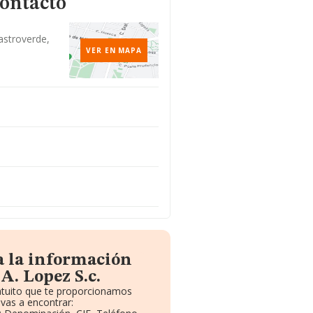
contacto
astroverde,
VER EN MAPA
a la información
A. Lopez S.c.
ratuito que te proporcionamos
vas a encontrar: