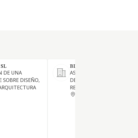
 SL
BLOCD COMM SL.
N DE UNA
ASESORAMIENTO EN EL AM
E SOBRE DISEÑO,
DE LA COMUNICACION Y LAS
 ARQUITECTURA
RELACIONES PUBLICAS
BARCELONA