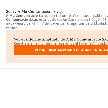
Sobre A Ma Comunicacio S.c.p.
A Ma Comunicacio S.c.p.
cuenta con 10 años a sus espaldas. 
Comunicacio S.c.p.
está localizada en Carretera sant Cugat, 63 
ubica dentro de 7311 - Actividades de las agencias de publicidad.
tiene un modelo de sociedad Sociedad civil.
Ver más
Ver el informe ampliado de A Ma Comunicacio S.c.p.
Regístrate en eInforma y te regalamos el Informe Ampliado
VER INFORME AMPLIADO DE A MA COMUNICAC