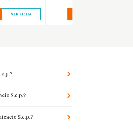
VER FICHA
VER INFORME
VER FIC
c.p.?
cio S.c.p.?
icacio S.c.p.?