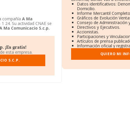
Datos identificativos: Deno
Domicilio.
Informe Mercantil Complet
Gráficos de Evolución Vent
La compañía
A Ma
Consejo de Administración 
- 1 24. Su actividad CNAE se
Directivos y Ejecutivos.
A Ma Comunicacio S.c.p.
Accionistas.
Participaciones y Vinculaci
Artículos de prensa publica
Información oficial y regist
 ¡Es gratis!
 de esta empresa.
QUIERO MI IN
IO S.C.P.