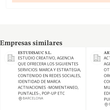
Empresas similares
Empresas similares
ESTUDISAUC S.L.
AR
ESTUDIO CREATIVO, AGENCIA
ACT
QUE OFRECERA LOS SIGUIENTES
AG
SERVICIOS: MARCA Y ESTRATEGIA,
OT
CONTENIDO EN REDES SOCIALES,
OR
IDENTIDAD DE MARCA
CO
ACTIVACIONES -MOMENTANEO,
MU
PUNTALES-, POP-UP ETC
ED
BARCELONA
PU