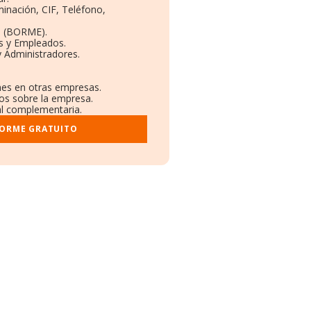
minación, CIF, Teléfono,
o (BORME).
as y Empleados.
y Administradores.
ones en otras empresas.
dos sobre la empresa.
ral complementaria.
FORME GRATUITO