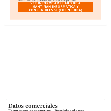
facturación alcanza la cifra de 8.303 millones de euros y
VER INFORME AMPLIADO DE A
se calcula un promedio de facturación de 684 mil euros
MANTIÑAN INFORMATICA Y
CONSUMIBLES SL (EXTINGUIDA)
entre todas las compañías. Respecto a la información
de la provincia (hablamos de A Coruña), en la base de
datos de INFORMA aparecen 281 empresas, cuyas
ventas han obtenido los 49 millones de euros. Para
aportar ulterior información de interés en el ámbito
sectorial, la antigüedad alcanza los 21 años desde la
constitución. La media de empleados de las empresas
es de 2.
Datos comerciales