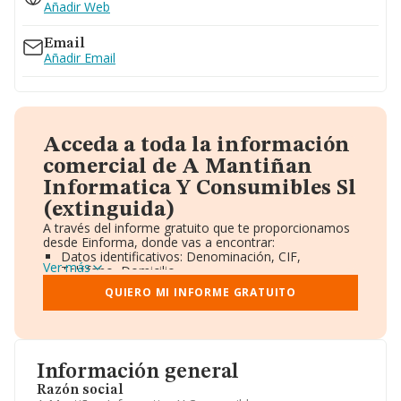
Añadir Web
Email
Añadir Email
Acceda a toda la información
comercial de A Mantiñan
Informatica Y Consumibles Sl
(extinguida)
A través del informe gratuito que te proporcionamos
desde Einforma, donde vas a encontrar:
Datos identificativos: Denominación, CIF,
Ver más
Teléfono, Domicilio.
Informe Mercantil Completo (BORME).
QUIERO MI INFORME GRATUITO
Gráficos de Evolución Ventas y Empleados.
Consejo de Administración y Administradores.
Directivos y Ejecutivos.
Accionistas.
Participaciones y Vinculaciones en otras empresas.
Información general
Artículos de prensa publicados sobre la empresa.
Información oficial y registral complementaria.
Razón social