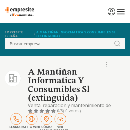
EMPRESITE
A MANTIÑAN INFORMATICA Y CONSUMIBLES SL
ESPAÑA
(EXTINGUIDA)
Buscar
A Mantiñan
Informatica Y
Consumibles Sl
(extinguida)
Venta. reparacion y mantenimiento de
productos informaticos, software y
0
/5
( 0 votos)
hardware.
LLAMAR
SITIO WEB
CÓMO
VER