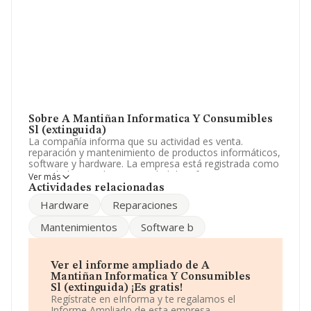
Sobre A Mantiñan Informatica Y Consumibles
Sl (extinguida)
La compañía informa que su actividad es venta.
reparación y mantenimiento de productos informáticos,
software y hardware. La empresa está registrada como
Sociedad Limitada. La actividad de referencia CNAE
Ver más
corresponde a 'Comercio al por menor de aparatos
Actividades relacionadas
electrodomésticos en establecimientos especializados',
Hardware
Reparaciones
cuyo Código es 4754. La compañía no tiene actividad en
mercados exteriores.
Mantenimientos
Software b
La compañía
A Mantiñan Informatica y
Consumibles S.L (extinguida)
, con CIF B15671597,
está situada en Calle Ciudad De Sada núm. 4 Bj,
Ver el informe ampliado de A
(15002), en el municipio de A Coruña, Galicia.
Mantiñan Informatica Y Consumibles
Sl (extinguida) ¡Es gratis!
En relación con el sector y disponiendo de los datos de
Regístrate en eInforma y te regalamos el
hasta 12.138 empresas, en el ámbito nacional la
Informe Ampliado de esta empresa.