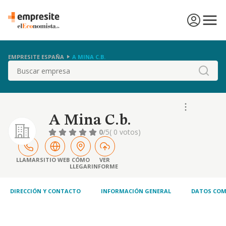
EMPRESITE ESPAÑA
A MINA C.B.
Buscar
A Mina C.b.
0
/5
( 0 votos)
LLAMAR
SITIO WEB
CÓMO
VER
LLEGAR
INFORME
DIRECCIÓN Y CONTACTO
INFORMACIÓN GENERAL
DATOS COM