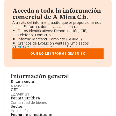
Acceda a toda la información
comercial de A Mina C.b.
A través del informe gratuito que te proporcionamos
desde Einforma, donde vas a encontrar:
Datos identificativos: Denominación, CIF,
Teléfono, Domicilio.
Informe Mercantil Completo (BORME).
Gráficos de Evolución Ventas y Empleados.
Ver más
Consejo de Administración y Administradores.
Directivos y Ejecutivos.
QUIERO MI INFORME GRATUITO
Accionistas.
Participaciones y Vinculaciones en otras empresas.
Artículos de prensa publicados sobre la empresa.
Información oficial y registral complementaria.
Información general
Razón social
A Mina C.b.
CIF
E27840131
Forma jurídica
Comunidad de bienes
Sector
Hostelería
Fecha de constitución