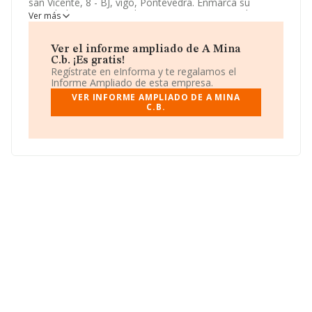
san Vicente, 8 - BJ, vigo, Pontevedra. Enmarca su
actividad CNAE principal como 5630 - Servicios de
Ver más
bebidas.
A Mina C.b.
aparece inscrita como Comunidad
de bienes.
Ver el informe ampliado de A Mina
C.b. ¡Es gratis!
Regístrate en eInforma y te regalamos el
Informe Ampliado de esta empresa.
VER INFORME AMPLIADO DE A MINA
C.B.