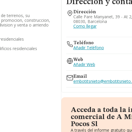
Dirección y cont
Dirección
 de terrenos, su
Calle Pare Manyanet, 39 - At 2
, promocion, construccion,
08030, Barcelona
division y venta o arriendo
Como llegar
residenciales
Teléfono
Añadir Teléfono
ficios residenciales
Web
Añadir Web
Email
embotitsnieto@embotitsnieto
Acceda a toda la 
comercial de A M
Pocos Sl
A través del informe gratuito 