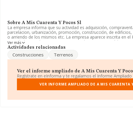
Sobre A Mis Cuarenta Y Pocos Sl
La empresa informa que su actividad es adquisición, compravent
parcelacion, urbanización, promoción, construcción, de edificios, 
o arriendo de los mismos etc. La empresa aparece inscrita en el
Sociedad Limitada. Su CNAE corresponde a 4101 con código '%c
Ver más
tiene actividad en mercados exteriores.
Actividades relacionadas
Construcciones
Terrenos
La dirección de correo es
embotitsnieto@embotitsnieto.com
.
La empresa española
A Mis Cuarenta y Pocos S.L
, con CIF B6
Calle Pare Manyanet núm. 39 At 2, (08030), en el municipio de Ba
Ver el informe ampliado de A Mis Cuarenta Y Pocos 
Regístrate en eInforma y te regalamos el Informe Ampliado
En relación con el sector y disponiendo de los datos de hasta 18
facturación en el ámbito nacional alcanza los 36.783 millones de 
VER INFORME AMPLIADO DE A MIS CUARENTA 
promedio de facturación de 194 mil euros entre todas las compañ
completar los datos de sector, en 2024, la antigüedad desde la c
Los empleados de media son 2.