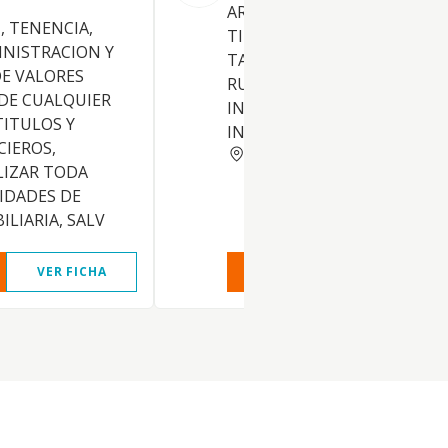
ARRENDAMIENTOS DE TOD
, TENENCIA,
TIPO DE BIENES INMUEBLES
INISTRACION Y
TANTO URBANOS COMO
E VALORES
RUSTICOS. COMPRAVENTA D
 DE CUALQUIER
INMUEBLES. PROMOCION
TITULOS Y
INMOBILIARIA.
CIEROS,
JAEN
LIZAR TODA
VIDADES DE
LIARIA, SALV
VER FICHA
VER INFORME
VER FIC