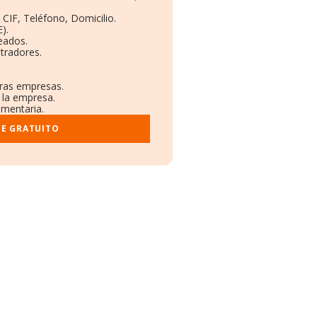
 CIF, Teléfono, Domicilio.
).
eados.
tradores.
tras empresas.
 la empresa.
ementaria.
ME GRATUITO