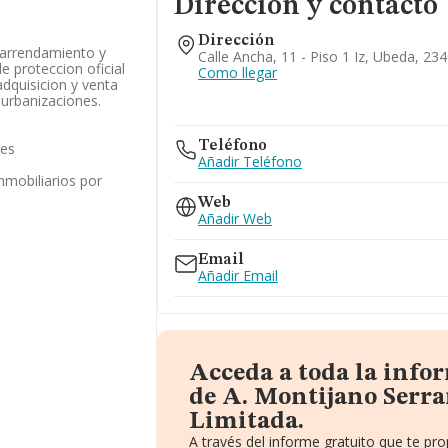
Dirección y contacto
Dirección
 arrendamiento y
Calle Ancha, 11 - Piso 1 Iz, Ubeda, 234
e proteccion oficial
Como llegar
adquisicion y venta
 urbanizaciones.
Teléfono
les
Añadir Teléfono
inmobiliarios por
Web
Añadir Web
Email
Añadir Email
Acceda a toda la info
de A. Montijano Serra
Limitada.
A través del informe gratuito que te p