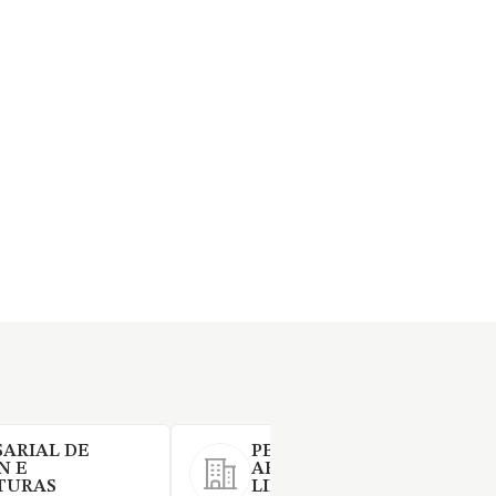
ARIAL DE
PEDRO CANTUDO
N E
ARRENDAMIENTOS SOCIE
TURAS
LIMITADA.