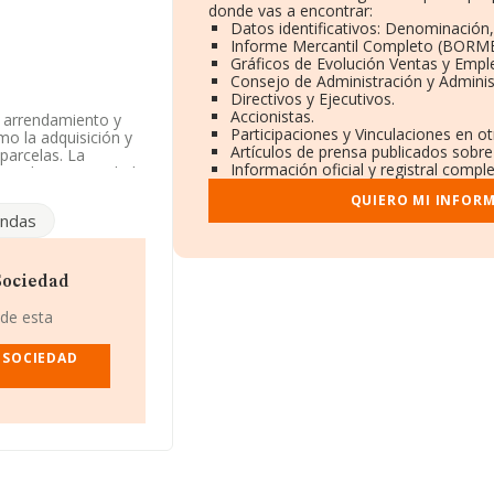
donde vas a encontrar:
Datos identificativos: Denominación,
Informe Mercantil Completo (BORME
Gráficos de Evolución Ventas y Empl
Consejo de Administración y Adminis
Directivos y Ejecutivos.
Accionistas.
n arrendamiento y
Participaciones y Vinculaciones en o
mo la adquisición y
Artículos de prensa publicados sobre
parcelas. La
Información oficial y registral compl
itada. La actividad
os por cuenta
QUIERO MI INFOR
 y/o exportación.
endas
úmero de
cido en Calle Ancha
 Jaén, Andalucía.
Sociedad
 pertenecientes al
 de esta
2.737 millones de
de ventas en 2024.
 SOCIEDAD
atos de INFORMA
 21 millones de
as, la antigüedad
las empresas es de