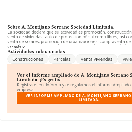
Sobre A. Montijano Serrano Sociedad Limitada.
La sociedad declara que su actividad es promoción, construcció
venta de viviendas tanto de proteccion oficial como libres, así co
venta de solares. promoción de urbanizaciones. compraventa de 
sociedad está inscrita en el Registro Mercantil como Sociedad Lim
Ver más
de referencia CNAE corresponde a 'Alquiler de bienes inmobiliari
Actividades relacionadas
propia', cuyo Código es 6820. No realiza actividad de importación
Construcciones
Parcelas
Venta viviendas
Vivi
La empresa
A. Montijano Serrano Sociedad Limitada
, con n
identificación fiscal B23313539, tiene su domicilio social estable
núm. 11 Piso 1 Iz, (23400), en el municipio de Úbeda, provincia de
Ver el informe ampliado de A. Montijano Serrano 
Limitada. ¡Es gratis!
Con los datos a disposición de INFORMA sobre 132.555 empresas
Regístrate en eInforma y te regalamos el Informe Ampliado
sector, en el ámbito nacional la facturación alcanza la cifra de 2
empresa.
euros y la media entre todas las compañías es de 171 mil euros 
VER INFORME AMPLIADO DE A. MONTIJANO SERRANO
Teniendo en cuenta la información sobre Jaén, en la base de d
LIMITADA.
aparecen 500 empresas, cuyas ventas en 2024 han alcanzado los
euros. Con el fin de ampliar la información relativa a las compañí
desde la constitución es de 24 años. La media de empleados de 
1.