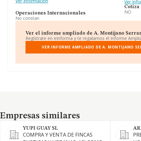
Ver Información
Ver Inf
Cotiza
NO
Operaciones Internacionales
No constan
Ver el informe ampliado de A. Montijano Serran
Regístrate en eInforma y te regalamos el Informe Ampl
VER INFORME AMPLIADO DE A. MONTIJANO SE
Empresas similares
Empresas similares
YUPI GUAY SL
AR
COMPRA Y VENTA DE FINCAS
PR