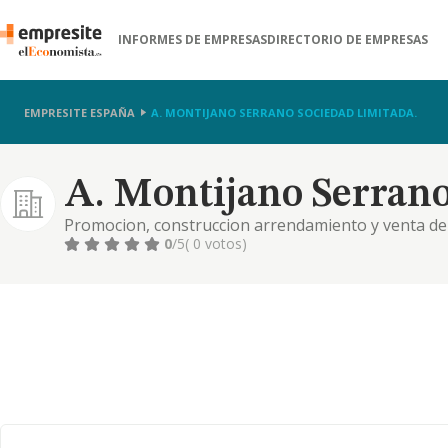
INFORMES DE EMPRESAS
DIRECTORIO DE EMPRESAS
EMPRESITE ESPAÑA
A. MONTIJANO SERRANO SOCIEDAD LIMITADA.
A. Montijano Serrano
Promocion, construccion arrendamiento y venta de v
asi como la adquisicion y venta de solares. promoc
0
/5
( 0 votos)