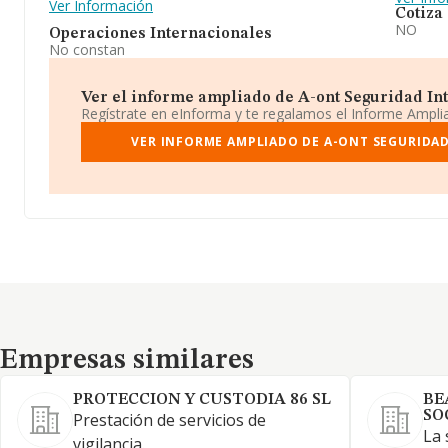
Ver Información
Cotiza
NO
Operaciones Internacionales
No constan
Ver el informe ampliado de A-ont Seguridad Inte
Regístrate en eInforma y te regalamos el Informe Ampl
VER INFORME AMPLIADO DE A-ONT SEGURIDAD
Empresas similares
Empresas similares
PROTECCION Y CUSTODIA 86 SL
BE
SO
Prestación de servicios de
La 
vigilancia.