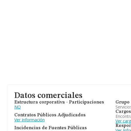
último, con el fin de ampliar la información relativa al ámbito de 
empleados de media son 64; la antigüedad alcanza los 16 años d
constitución.
Datos comerciales
Estructura corporativa - Participaciones
Grupo 
NO
Servicio
Cargos
Contratos Públicos Adjudicados
Encontr
Ver Información
Ver car
Respon
Incidencias de Fuentes Públicas
Ver Inf