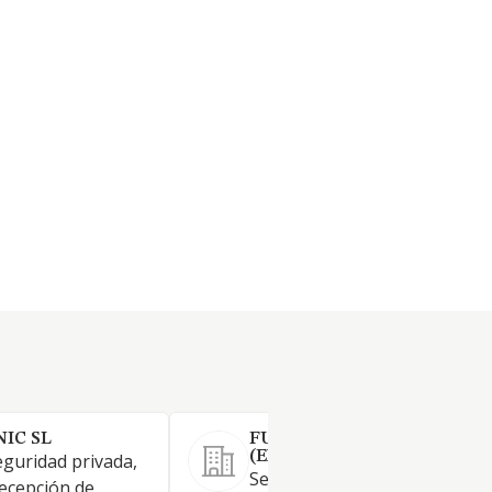
IC SL
FULLCONTROL SL
(EXTINGUIDA)
eguridad privada,
Servicios de control y vigilanc
recepción de