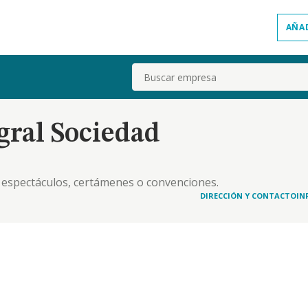
AÑA
Buscar
gral Sociedad
s, espectáculos, certámenes o convenciones.
orización correspondiente. planificación y
DIRECCIÓN Y CONTACTO
IN
templadas en esta ley