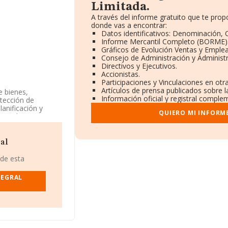
Limitada.
A través del informe gratuito que te pr
donde vas a encontrar:
Datos identificativos: Denominación, C
Informe Mercantil Completo (BORME)
Gráficos de Evolución Ventas y Emple
Consejo de Administración y Administ
Directivos y Ejecutivos.
Accionistas.
Participaciones y Vinculaciones en ot
Artículos de prensa publicados sobre 
e bienes,
Información oficial y registral comple
tección de
anificación y
QUIERO MI INFORM
sta ley. La
mitada. Su
ne actividad en
ral
IF B75627109,
 de esta
 (46870),
TEGRAL
144 empresas, a
 la media entre
nto a la
atos INFORMA
 de euros. Por