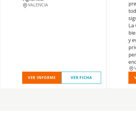
pre
VALENCIA
tod
sig
La 
bie
y e
pri
per
enc
VER INFORME
VER FICHA