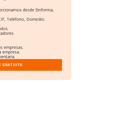
oporcionamos desde Einforma,
IF, Teléfono, Domicilio.
.
ados.
radores.
ras empresas.
la empresa.
mentaria.
E GRATUITO