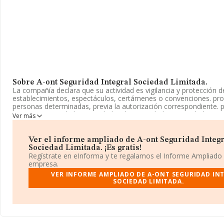
Sobre A-ont Seguridad Integral Sociedad Limitada.
La compañía declara que su actividad es vigilancia y protección d
establecimientos, espectáculos, certámenes o convenciones. pro
personas determinadas, previa la autorización correspondiente. pl
asesoramiento de las actividades de seguridad contempladas en e
Ver más
sociedad está inscrita en el Registro Mercantil como Sociedad Li
actividad CNAE es '%cnae%' con código 8001. La compañía no tie
mercados exteriores.
Ver el informe ampliado de A-ont Seguridad Integ
Sociedad Limitada. ¡Es gratis!
La sociedad
A-ont Seguridad Integral Sociedad Limitada
, N
Regístrate en eInforma y te regalamos el Informe Ampliado
tiene su domicilio social establecido en Calle De Benarrai núm. 1,
empresa.
Ontinyent, provincia de Valencia, Comunidad Valenciana.
VER INFORME AMPLIADO DE A-ONT SEGURIDAD IN
SOCIEDAD LIMITADA.
En relación con el sector y disponiendo de los datos de hasta 2.
nivel nacional la facturación asciende a 6.731 millones de euros y
todas las compañías es de 3 millones de euros de ventas. En cua
información relativa a la provincia de Valencia, en la base de d
constan 95 empresas, cuyas ventas han obtenido los 63 millones