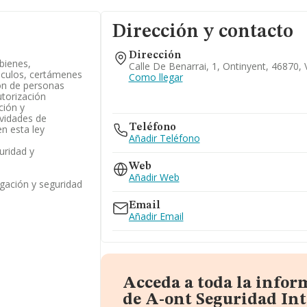
Dirección y contacto
Dirección
 bienes,
Calle De Benarrai, 1, Ontinyent, 46870, 
áculos, certámenes
Como llegar
ón de personas
utorización
ción y
ividades de
Teléfono
n esta ley
Añadir Teléfono
uridad y
Web
Añadir Web
igación y seguridad
Email
Añadir Email
Acceda a toda la infor
de A-ont Seguridad Int