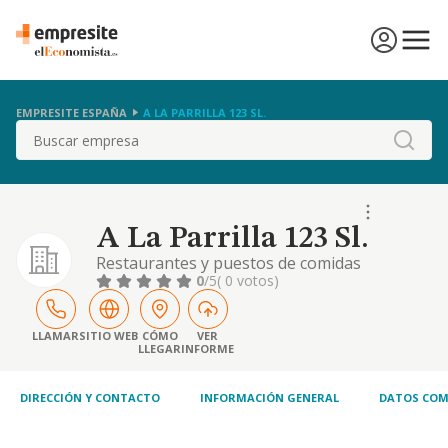
EMPRESITE ESPAÑA
A LA PARRILLA 123 SL.
Buscar
A La Parrilla 123 Sl.
Restaurantes y puestos de comidas
0
/5
( 0 votos)
LLAMAR
SITIO WEB
CÓMO
VER
LLEGAR
INFORME
DIRECCIÓN Y CONTACTO
INFORMACIÓN GENERAL
DATOS COM