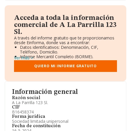
Acceda a toda la información
comercial de A La Parrilla 123
Sl.
A través del informe gratuito que te proporcionamos
desde Einforma, donde vas a encontrar:
Datos identificativos: Denominación, CIF,
Teléfono, Domicilio.
Informe Mercantil Completo (BORME).
Ver más
Gráficos de Evolución Ventas y Empleados.
Consejo de Administración y Administradores.
QUIERO MI INFORME GRATUITO
Directivos y Ejecutivos.
Accionistas.
Participaciones y Vinculaciones en otras empresas.
Artículos de prensa publicados sobre la empresa.
Información oficial y registral complementaria.
Información general
Razón social
A La Parrilla 123 Sl.
CIF
B16458374
Forma jurídica
Sociedad limitada unipersonal
Fecha de constitución
16-5-2024