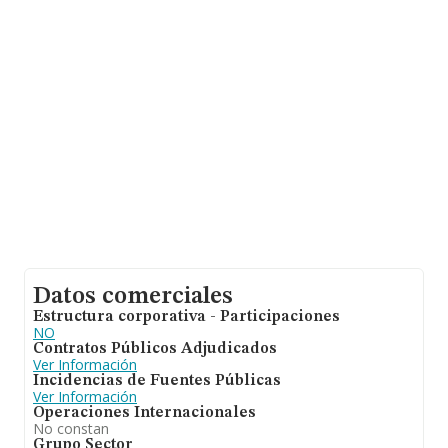
asciende a 119 millones de euros y el promedio de la
facturación de ventas entre todas las compañías
asciende a los 131 mil euros. En relación con la
información de la provincia de Madrid, en la base de
datos INFORMA constan 230 empresas, con ventas de
32 millones de euros. Por último, con el fin de ampliar la
información relativa al ámbito de la empresa, la media
de empleados es de 2. La antigüedad alcanza los 18
años desde la constitución.
Datos comerciales
Estructura corporativa - Participaciones
NO
Contratos Públicos Adjudicados
Ver Información
Incidencias de Fuentes Públicas
Ver Información
Operaciones Internacionales
No constan
Grupo Sector