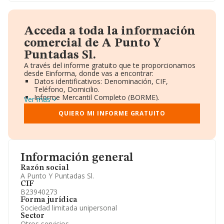
Acceda a toda la información
comercial de A Punto Y
Puntadas Sl.
A través del informe gratuito que te proporcionamos
desde Einforma, donde vas a encontrar:
Datos identificativos: Denominación, CIF,
Teléfono, Domicilio.
Informe Mercantil Completo (BORME).
Ver más
Gráficos de Evolución Ventas y Empleados.
Consejo de Administración y Administradores.
QUIERO MI INFORME GRATUITO
Directivos y Ejecutivos.
Accionistas.
Participaciones y Vinculaciones en otras empresas.
Artículos de prensa publicados sobre la empresa.
Información oficial y registral complementaria.
Información general
Razón social
A Punto Y Puntadas Sl.
CIF
B23940273
Forma jurídica
Sociedad limitada unipersonal
Sector
Otros servicios