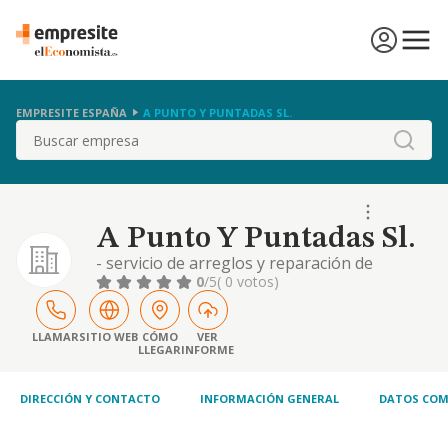
EMPRESITE ESPAÑA
A PUNTO Y PUNTADAS SL.
Buscar
A Punto Y Puntadas Sl.
- servicio de arreglos y reparación de
prendas de vestir y del hogar. - servicio de
0
/5
( 0 votos)
limpieza en seco y lavandería. - gestión,
administración, adquisición, promoción,
enajenación, arrendamiento (no financiero),
LLAMAR
SITIO WEB
CÓMO
VER
LLEGAR
INFORME
rehabilitación, explotación en cualquier
forma de solares, pisos, locales, terrenos,
DIRECCIÓN Y CONTACTO
INFORMACIÓN GENERAL
DATOS COM