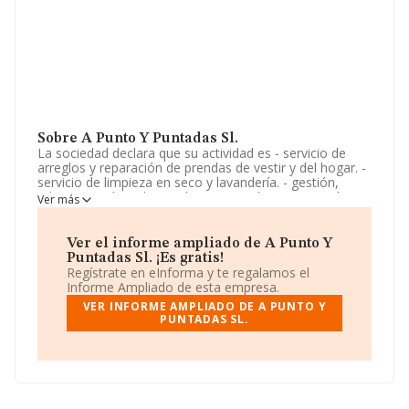
Sobre A Punto Y Puntadas Sl.
La sociedad declara que su actividad es - servicio de
arreglos y reparación de prendas de vestir y del hogar. -
servicio de limpieza en seco y lavandería. - gestión,
administración, adquisición, promoción, enajenación,
Ver más
arrendamiento (no financiero), rehabilitación,
explotación en cualquier forma de solares, pisos,
locales, terrenos,. La empresa está registrada como
Ver el informe ampliado de A Punto Y
Sociedad Limitada. Su actividad CNAE es 'Reparación de
Puntadas Sl. ¡Es gratis!
otros efectos personales y artículos de uso doméstico'
Regístrate en eInforma y te regalamos el
con código 9529. La sociedad no tiene actividad en
Informe Ampliado de esta empresa.
mercados exteriores.
VER INFORME AMPLIADO DE A PUNTO Y
PUNTADAS SL.
La empresa
A Punto y Puntadas S.L
, con NIF
B23940273, está situada en Avenida Peseta núm. 92
Loc 6, (28054), en el municipio de Madrid, Madrid.
En relación con el sector y disponiendo de los datos de
hasta 908 empresas, a nivel nacional la facturación