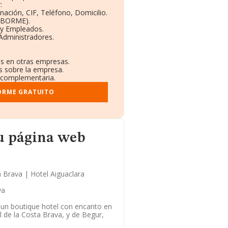
:
nación, CIF, Teléfono, Domicilio.
 (BORME).
 y Empleados.
Administradores.
es en otras empresas.
s sobre la empresa.
l complementaria.
ORME GRATUITO
u página web
 Brava | Hotel Aiguaclara
va
 un boutique hotel con encanto en
 de la Costa Brava, y de Begur,