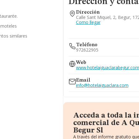
Dirección y conta
Dirección
taurante.
Calle Sant Miquel, 2, Begur, 1
Como llegar
y moteles
ntos similares
Teléfono
972622905
Web
www.hotelaiguaclarabegur.co
Email
info@hotelaiguaclara.com
Acceda a toda la 
comercial de A Qu
Begur Sl
A través del informe gratuito q