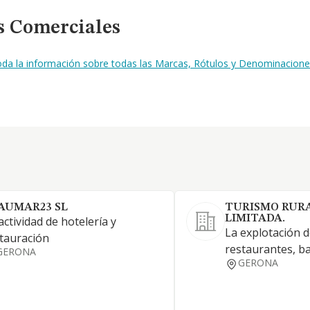
s Comerciales
oda la información sobre todas las Marcas, Rótulos y Denominacion
AUMAR23 SL
TURISMO RURA
LIMITADA.
actividad de hotelería y
La explotación d
tauración
restaurantes, ba
GERONA
GERONA