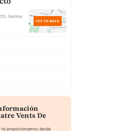
cto
7255, Gerona
VER EN MAPA
m
información
atre Vents De
ue te proporcionamos desde