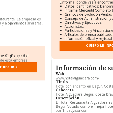
Einforma, donde vas a encontrar
Datos identificativos: Denomi
Informe Mercantil Completo
Gráficos de Evolución Ventas
Consejo de Administración y 
estaurante. La empresa es
Directivos y Ejecutivos.
 y alojamientos similares',
Accionistas.
.
Participaciones y Vinculacion
Artículos de prensa publicado
especto al 2023 y teniendo
Información oficial y registra
o con un número de
QUIERO MI INF
ndo a los niveles de
a ha perdido 245 puestos en
 Sl ¡Es gratis!
ñía, en el ranking del
 de esta empresa.
ojamientos Cano S.L
; en
Informacion de su página web
king de sectores son
E BEGUR SL
Información de s
dido 12.795 puestos,
Web
mejor posicionadas en el
www.hotelaiguaclara.com/
r encima de compañías
Titulo
 La empresa ha caído de 204
Hotel con encanto en Begur, Costa
Cabecera
Hotel Aiguaclara Begur, Costa Bra
2622905 y su email es
Descripción
rabegur.com
.
El Hotel-Restaurante Aiguaclara es
Begur. Votado como el mejor hotel
29973, se encuentra en
por Tripadvisor.com.