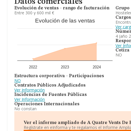
Datos comerciales
Evolución de ventas - rango de facturación
Grupo 
Entre 300 y 600 mil €
Hosteler
Cargos
Evolución de las ventas
Encontr
Ver car
Númer
4 (año 
Respon
Ver Inf
Cotiza
NO
2022
2023
2024
Estructura corporativa - Participaciones
NO
Contratos Públicos Adjudicados
Ver Información
Incidencias de Fuentes Públicas
Ver Información
Operaciones Internacionales
No constan
Ver el informe ampliado de A Quatre Vents De Be
Regístrate en eInforma y te regalamos el Informe Ampl