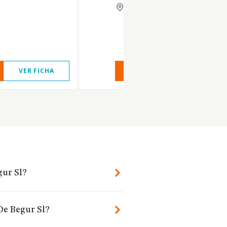
GERONA
VER FICHA
VER INFORME
VER FIC
gur Sl?
De Begur Sl?