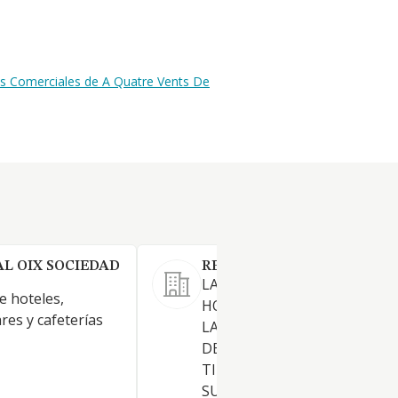
es Comerciales de A Quatre Vents De
L OIX SOCIEDAD
RESTAURACIO CALDENCS S
LAS ACTIVIDADES DE BAR,
e hoteles,
HOSTELERIA Y RESTAURACIO
res y cafeterías
LAS ACTIVIDADES CONEXAS 
DERIVADAS, ASI COMO LAS D
TIEMPO LIBRE Y OCIO EN T
SUS MODALIDADES