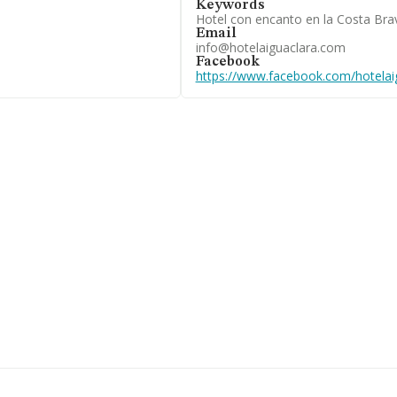
Keywords
Hotel con encanto en la Costa Bra
pertenecientes al sector,
Email
llones de euros y se estima
info@hotelaiguaclara.com
 1 millón de euros.
Facebook
en la base de datos
https://www.facebook.com/hotelai
zado los 872 millones de
la antigüedad desde la
sas es de 11.
á enfocada en explotación
g nacional (de todas las
a posición en el ranking de