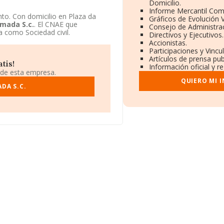
Domicilio.
Informe Mercantil Co
o. Con domicilio en Plaza da
Gráficos de Evolución 
mada S.c.
. El CNAE que
Consejo de Administrac
a como Sociedad civil.
Directivos y Ejecutivos.
Accionistas.
Participaciones y Vinc
Artículos de prensa pu
tis!
Información oficial y r
 de esta empresa.
QUIERO MI 
DA S.C.