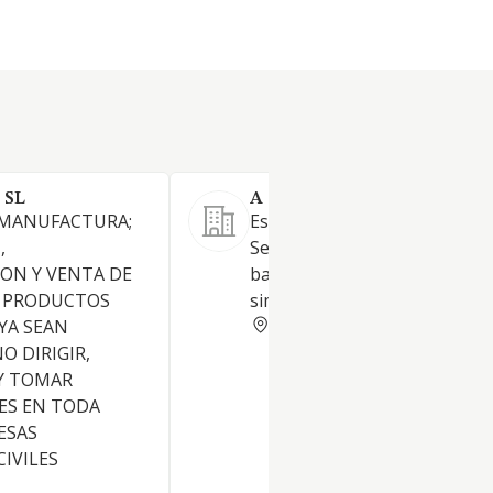
 SL
A CASA DA TRIGA SL.
 MANUFACTURA;
Establecimientos de bebidas.
,
Servicios de hostelería, tales
ON Y VENTA DE
bares, cafeterías, restaurante
E PRODUCTOS
similares
PONTEVEDRA
 YA SEAN
O DIRIGIR,
Y TOMAR
ES EN TODA
ESAS
CIVILES