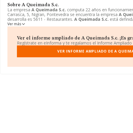
Sobre A Queimada S.c.
La empresa
A Queimada S.c.
computa 22 años en funcionamient
Carrasca, 5, Nigran, Pontevedra se encuentra la empresa
A Quei
desarrolla es 5611 - Restaurantes.
A Queimada S.c.
está definid
Ver más
Ver el informe ampliado de A Queimada S.c. ¡Es gra
Regístrate en eInforma y te regalamos el Informe Ampliado
VER INFORME AMPLIADO DE A QUEIMA