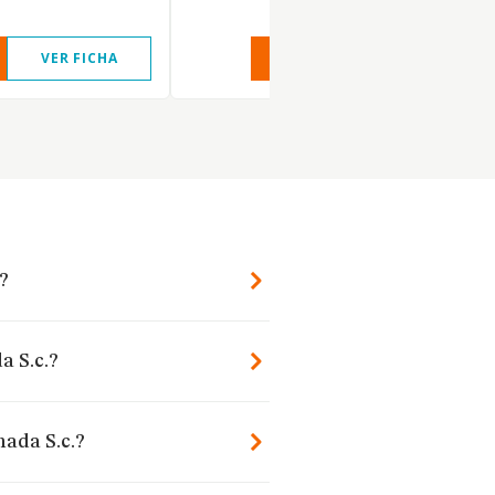
VER FICHA
VER INFORME
VER FIC
?
a S.c.?
mada S.c.?