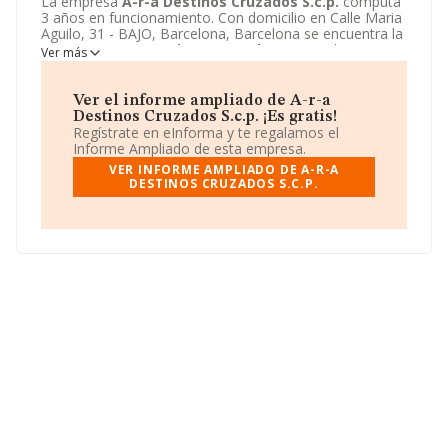
La empresa
A-r-a Destinos Cruzados S.c.p.
computa
3 años en funcionamiento. Con domicilio en Calle Maria
Aguilo, 31 - BAJO, Barcelona, Barcelona se encuentra la
empresa
A-r-a Destinos Cruzados S.c.p.
. El CNAE que
Ver más
desarrolla es 5611 - Restaurantes.
A-r-a Destinos
Cruzados S.c.p.
está definida como Sociedad civil.
Ver el informe ampliado de A-r-a
Destinos Cruzados S.c.p. ¡Es gratis!
Regístrate en eInforma y te regalamos el
Informe Ampliado de esta empresa.
VER INFORME AMPLIADO DE A-R-A
DESTINOS CRUZADOS S.C.P.