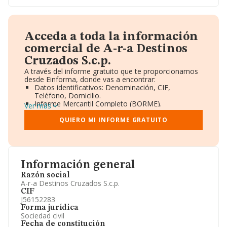
Acceda a toda la información
comercial de A-r-a Destinos
Cruzados S.c.p.
A través del informe gratuito que te proporcionamos
desde Einforma, donde vas a encontrar:
Datos identificativos: Denominación, CIF,
Teléfono, Domicilio.
Informe Mercantil Completo (BORME).
Ver más
Gráficos de Evolución Ventas y Empleados.
Consejo de Administración y Administradores.
QUIERO MI INFORME GRATUITO
Directivos y Ejecutivos.
Accionistas.
Participaciones y Vinculaciones en otras empresas.
Artículos de prensa publicados sobre la empresa.
Información oficial y registral complementaria.
Información general
Razón social
A-r-a Destinos Cruzados S.c.p.
CIF
J56152283
Forma jurídica
Sociedad civil
Fecha de constitución