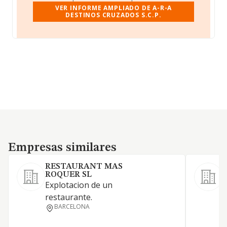
VER INFORME AMPLIADO DE A-R-A
DESTINOS CRUZADOS S.C.P.
Empresas similares
Empresas similares
RESTAURANT MAS
ROQUER SL
Explotacion de un
R
restaurante.
c
BARCELONA