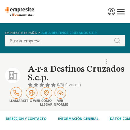
EMPRESITE ESPAÑA
A-R-A DESTINOS CRUZADOS S.C.P.
Buscar
A-r-a Destinos Cruzados
S.c.p.
0
/5
( 0 votos)
LLAMAR
SITIO WEB
CÓMO
VER
LLEGAR
INFORME
DIRECCIÓN Y CONTACTO
INFORMACIÓN GENERAL
DATOS COM