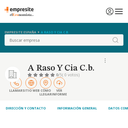
EMPRESITE ESPAÑA
A RASO Y CIA C.B.
Buscar
A Raso Y Cia C.b.
0
/5
( 0 votos)
LLAMAR
SITIO WEB
CÓMO
VER
LLEGAR
INFORME
DIRECCIÓN Y CONTACTO
INFORMACIÓN GENERAL
DATOS COM