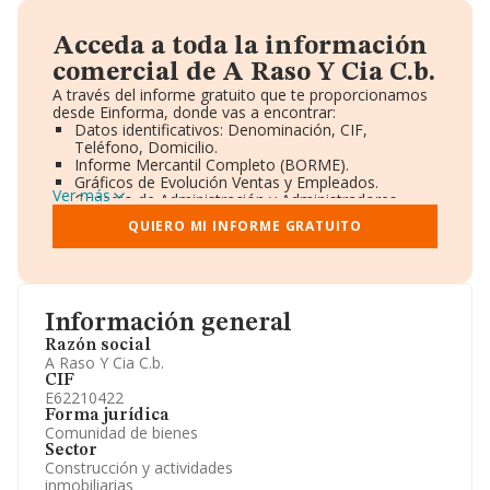
Acceda a toda la información
comercial de A Raso Y Cia C.b.
A través del informe gratuito que te proporcionamos
desde Einforma, donde vas a encontrar:
Datos identificativos: Denominación, CIF,
Teléfono, Domicilio.
Informe Mercantil Completo (BORME).
Gráficos de Evolución Ventas y Empleados.
Ver más
Consejo de Administración y Administradores.
Directivos y Ejecutivos.
QUIERO MI INFORME GRATUITO
Accionistas.
Participaciones y Vinculaciones en otras empresas.
Artículos de prensa publicados sobre la empresa.
Información oficial y registral complementaria.
Información general
Razón social
A Raso Y Cia C.b.
CIF
E62210422
Forma jurídica
Comunidad de bienes
Sector
Construcción y actividades
inmobiliarias