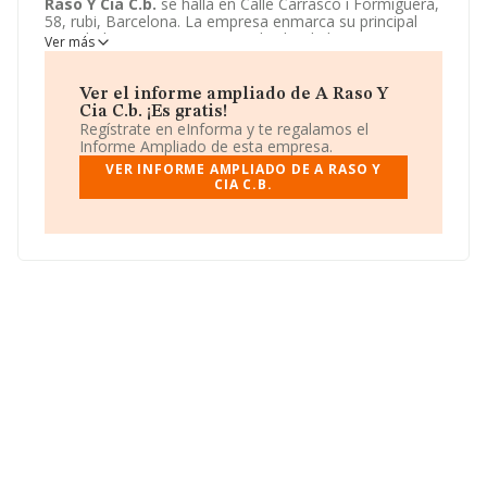
Raso Y Cia C.b.
se halla en Calle Carrasco i Formiguera,
58, rubi, Barcelona. La empresa enmarca su principal
actividad CNAE como 6820 - Alquiler de bienes
Ver más
inmobiliarios por cuenta propia.
A Raso Y Cia C.b.
toma
la forma jurídica de Comunidad de bienes.
Ver el informe ampliado de A Raso Y
Cia C.b. ¡Es gratis!
Regístrate en eInforma y te regalamos el
Informe Ampliado de esta empresa.
VER INFORME AMPLIADO DE A RASO Y
CIA C.B.