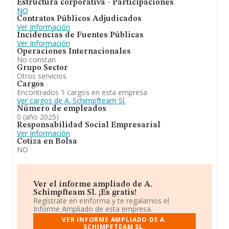
Estructura corporativa - Participaciones
empleados de las empresas es de 2.
NO
Contratos Públicos Adjudicados
Para concluir,
A. Schimpfteam S.L
se emplea en otras
Ver Información
actividades deportivas; comercio al por menor de
Incidencias de Fuentes Públicas
artículos deportivos en establecimientos especializados.
Ver Información
Se ha posicionado mejor en el ranking sectorial (Otras
Operaciones Internacionales
actividades deportivas) frente al 2024. Se ha
No constan
posicionado mejor en el ranking nacional (de todas las
Grupo Sector
empresas presentes en el territorio) frente al 2024.
Otros servicios
Cargos
Encontrados 1 cargos en esta empresa
Ver cargos de A. Schimpfteam Sl.
Número de empleados
0 (año 2025)
Responsabilidad Social Empresarial
Ver Información
Cotiza en Bolsa
NO
Ver el informe ampliado de A.
Schimpfteam Sl. ¡Es gratis!
Regístrate en eInforma y te regalamos el
Informe Ampliado de esta empresa.
VER INFORME AMPLIADO DE A.
SCHIMPFTEAM SL.