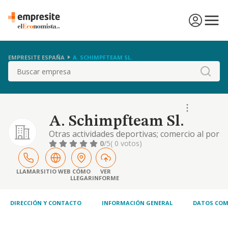
EMPRESITE ESPAÑA
A. SCHIMPFTEAM SL.
Buscar
A. Schimpfteam Sl.
Otras actividades deportivas; comercio al por
menor de artículos deportivos en
0
/5
( 0 votos)
establecimientos especializados
LLAMAR
SITIO WEB
CÓMO
VER
LLEGAR
INFORME
DIRECCIÓN Y CONTACTO
INFORMACIÓN GENERAL
DATOS COM