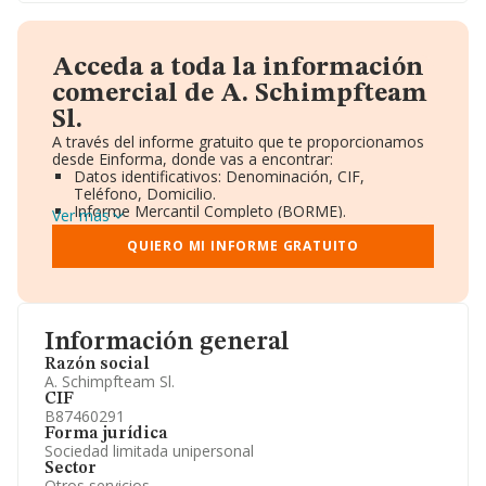
Acceda a toda la información
comercial de A. Schimpfteam
Sl.
A través del informe gratuito que te proporcionamos
desde Einforma, donde vas a encontrar:
Datos identificativos: Denominación, CIF,
Teléfono, Domicilio.
Informe Mercantil Completo (BORME).
Ver más
Gráficos de Evolución Ventas y Empleados.
Consejo de Administración y Administradores.
QUIERO MI INFORME GRATUITO
Directivos y Ejecutivos.
Accionistas.
Participaciones y Vinculaciones en otras empresas.
Artículos de prensa publicados sobre la empresa.
Información oficial y registral complementaria.
Información general
Razón social
A. Schimpfteam Sl.
CIF
B87460291
Forma jurídica
Sociedad limitada unipersonal
Sector
Otros servicios