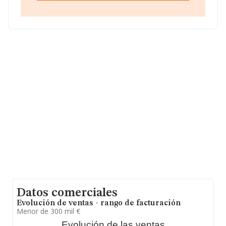
que el promedio de la facturación entre todas las
empresas es de 82 mil euros. En relación con la
información de la provincia de Valladolid, en la base de
datos INFORMA constan 970 empresas, con ventas en
2012 de hasta 88 millones de euros. Finalmente, para
completar los datos de sector, en 2012, la antigüedad
desde la constitución es de 16 años. La media de
empleados es de 2.
Datos comerciales
Evolución de ventas - rango de facturación
Menor de 300 mil €
Evolución de las ventas