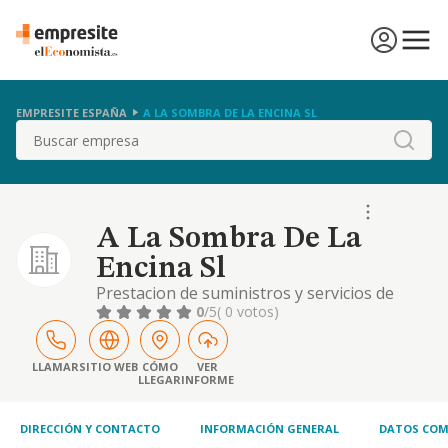
EMPRESITE ESPAÑA
A LA SOMBRA DE LA ENCINA SL
Buscar
A La Sombra De La
Encina Sl
Prestacion de suministros y servicios de
alimentos preparados y bebidas en
0
/5
( 0 votos)
cafeterias, bares, restaurantes, discotecas y
establecimientos similares en cualquiera de
sus categroias. la explotacion de negocios de
LLAMAR
SITIO WEB
CÓMO
VER
LLEGAR
INFORME
alimentac
DIRECCIÓN Y CONTACTO
INFORMACIÓN GENERAL
DATOS COM