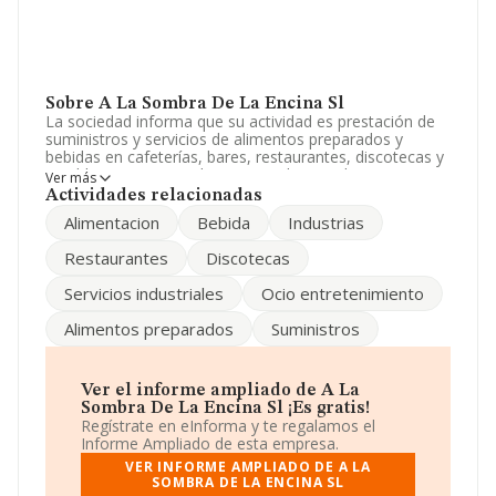
Sobre A La Sombra De La Encina Sl
La sociedad informa que su actividad es prestación de
suministros y servicios de alimentos preparados y
bebidas en cafeterías, bares, restaurantes, discotecas y
establecimientos similares en cualquiera de sus
Ver más
categroias. la explotación de negocios de alimentac. La
Actividades relacionadas
empresa aparece inscrita en el Registro Mercantil como
Alimentacion
Bebida
Industrias
Sociedad Limitada. Tiene CNAE: 5630 -
'Establecimientos de bebidas'. No realiza actividad de
Restaurantes
Discotecas
importación y/o exportación.
Servicios industriales
Ocio entretenimiento
Ha tenido el mismo número de profesionales y
atendiendo a los datos disponibles en INFORMA, el
Alimentos preparados
Suministros
número de empleados de la compañía ha estado por
debajo de la media de sector.
La sociedad española
A La Sombra de La Encina S.L
,
Ver el informe ampliado de A La
CIF B47604178, se encuentra en Calle Ultramar núm. 2
Sombra De La Encina Sl ¡Es gratis!
Bj, (47006), en el municipio de Valladolid, Castilla-león.
Regístrate en eInforma y te regalamos el
Informe Ampliado de esta empresa.
En relación con el sector y disponiendo de los datos de
VER INFORME AMPLIADO DE A LA
hasta 66.566 empresas, la facturación en el ámbito
SOMBRA DE LA ENCINA SL
nacional alcanza los 5.524 millones de euros y se estima