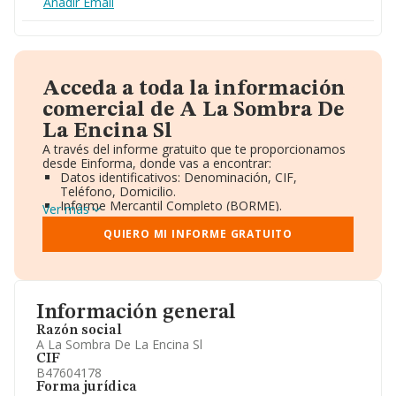
Añadir Email
Acceda a toda la información
comercial de A La Sombra De
La Encina Sl
A través del informe gratuito que te proporcionamos
desde Einforma, donde vas a encontrar:
Datos identificativos: Denominación, CIF,
Teléfono, Domicilio.
Informe Mercantil Completo (BORME).
Ver más
Gráficos de Evolución Ventas y Empleados.
Consejo de Administración y Administradores.
QUIERO MI INFORME GRATUITO
Directivos y Ejecutivos.
Accionistas.
Participaciones y Vinculaciones en otras empresas.
Artículos de prensa publicados sobre la empresa.
Información oficial y registral complementaria.
Información general
Razón social
A La Sombra De La Encina Sl
CIF
B47604178
Forma jurídica