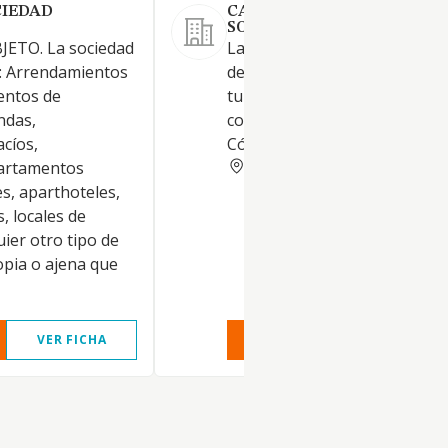
CIEDAD
CAMPAMENTO DE ARCAS
SOCIEDAD LIMITADA.
JETO. La sociedad
La explotación de un negocio
o: Arrendamientos
dedicado a los alojamientos
entos de
turísticos y otros alojamiento
ndas,
corta estancia (actividad princ
cíos,
Código de CNAE n. 5520)
VALENCIA
artamentos
es, aparthoteles,
, locales de
uier otro tipo de
opia o ajena que
VER FICHA
VER INFORME
VER FIC