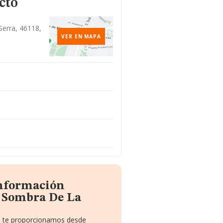
cto
Serra, 46118,
VER EN MAPA
información
a Sombra De La
ue te proporcionamos desde