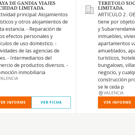
AYA DE GANDIA VIAJES
TERETOLO SO
CIEDAD LIMITADA.
LIMITADA.
ctividad principal: Alojamientos
ARTICULO 2 . OB
ísticos y otros alojamientos de
tiene por objet
ta estancia. - Reparación de
y Subarrendami
os efectos personales y
inmuebles, vivie
ículos de uso doméstico. -
apartamentos va
ividades de las agencias de
amueblados, ap
jes. - Intermediarios del
turísticos, hotel
ercio de productos diversos. -
bungalows, villas
moción inmobiliaria
negocio, y cualq
VALENCIA
construcción pr
se le ceda p
VALENCIA
VER INFORME
VER FICHA
VER INFORME