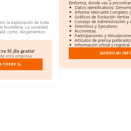
Einforma, donde vas a encontrar
Datos identificativos: Denomi
Informe Mercantil Completo
Gráficos de Evolución Ventas
Consejo de Administración y 
eto la explotación de toda
Directivos y Ejecutivos.
de hostelería. La sociedad
Accionistas.
 CNAE como 'Alojamientos
Participaciones y Vinculacion
o realiza actividad de
Artículos de prensa publicado
Información oficial y registra
os datos disponibles en
e Sl ¡Es gratis!
QUIERO MI INF
r debajo de la media de
 de esta empresa.
A TORRE SL
ificación fiscal B97327753,
municipio de Serra, en
ertenecientes al sector, a
y en 2024 la media de
mil euros. En cuanto a la
datos INFORMA constan 582
de euros. Para aportar
de empleados de las
es de 12 años.