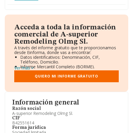
Acceda a toda la información
comercial de A-superior
Remodeling Olmg Sl.
A través del informe gratuito que te proporcionamos
desde Einforma, donde vas a encontrar:
Datos identificativos: Denominación, CIF,
Teléfono, Domicilio.
Informe Mercantil Completo (BORME).
Ver más
Gráficos de Evolución Ventas y Empleados.
Consejo de Administración y Administradores.
QUIERO MI INFORME GRATUITO
Directivos y Ejecutivos.
Accionistas.
Participaciones y Vinculaciones en otras empresas.
Artículos de prensa publicados sobre la empresa.
Información oficial y registral complementaria.
Información general
Razón social
A-superior Remodeling Olmg Sl.
CIF
B42551614
Forma jurídica
Sociedad limitada