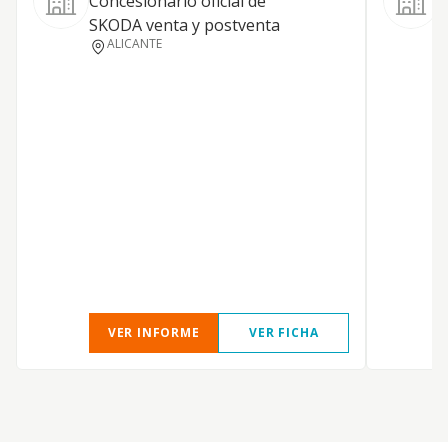
Concesionario oficial de
G
SKODA venta y postventa
c
ALICANTE
m
VER INFORME
VER FICHA