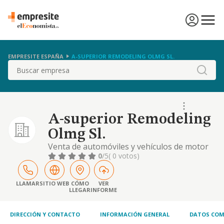
EMPRESITE ESPAÑA
A-SUPERIOR REMODELING OLMG SL.
Buscar
A-superior Remodeling
Olmg Sl.
Venta de automóviles y vehículos de motor
ligeros
0
/5
( 0 votos)
LLAMAR
SITIO WEB
CÓMO
VER
LLEGAR
INFORME
DIRECCIÓN Y CONTACTO
INFORMACIÓN GENERAL
DATOS COM