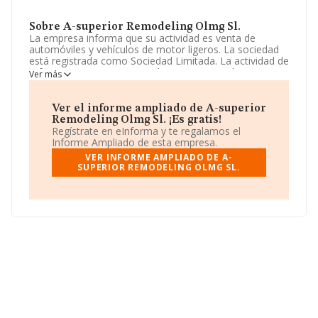
Sobre A-superior Remodeling Olmg Sl.
La empresa informa que su actividad es venta de
automóviles y vehículos de motor ligeros. La sociedad
está registrada como Sociedad Limitada. La actividad de
referencia CNAE corresponde a 'Comercio al por menor
Ver más
de productos alimenticios, bebidas y tabaco en puestos
de venta y en mercadillos', cuyo Código es 4781. La
sociedad no tiene actividad en mercados exteriores.
Ver el informe ampliado de A-superior
Remodeling Olmg Sl. ¡Es gratis!
La empresa
A-superior Remodeling Olmg S.L
, con
Regístrate en eInforma y te regalamos el
CIF B42551614, tiene domicilio fiscal en Avenida Condes
Informe Ampliado de esta empresa.
De Pinohermoso núm. S/N, (03177), en el municipio de
VER INFORME AMPLIADO DE A-
Daya Vieja, en Alicante, Comunidad Valenciana.
SUPERIOR REMODELING OLMG SL.
En relación con el sector y disponiendo de los datos de
hasta 35.519 empresas, en el ámbito nacional la
facturación alcanza la cifra de 81.312 millones de euros
y se calcula un promedio de facturación de 2 millones
de euros entre todas las compañías. Con el fin de
ampliar la información relativa a las compañías, la
antigüedad desde la constitución es de 16 años. La
media de empleados es de 3.