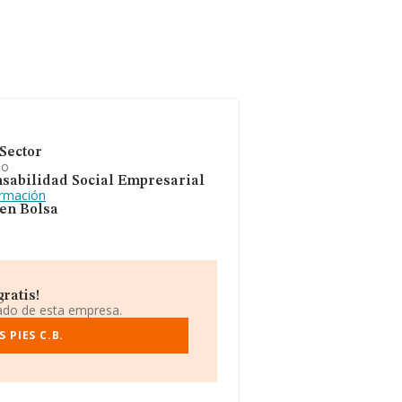
Sector
io
sabilidad Social Empresarial
ormación
 en Bolsa
ratis!
iado de esta empresa.
 PIES C.B.