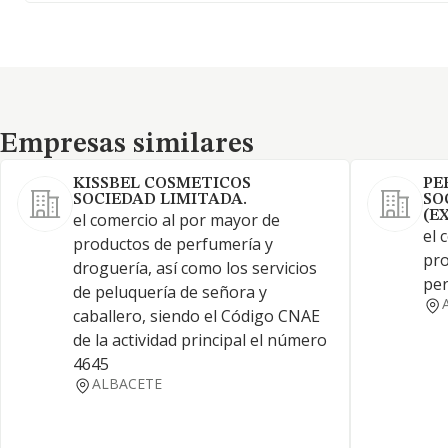
Empresas similares
Empresas similares
KISSBEL COSMETICOS
PE
SOCIEDAD LIMITADA.
SO
(E
el comercio al por mayor de
el 
productos de perfumería y
pro
droguería, así como los servicios
pe
de peluquería de señora y
caballero, siendo el Código CNAE
de la actividad principal el número
4645
ALBACETE