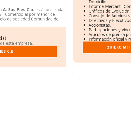
Domicilio.
Informe Mercantil Co
ía
A. Sus Pies C.b.
está localizada
Gráficos de Evolución
5 - Comercio al por menor de
Consejo de Administra
elo de sociedad Comunidad de
Directivos y Ejecutivos
Accionistas.
Participaciones y Vinc
Artículos de prensa p
is!
Información oficial y 
 de esta empresa.
QUIERO MI 
ES C.B.