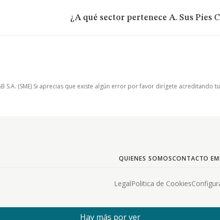
¿A qué sector pertenece A. Sus Pies C
.A. (SME) Si aprecias que existe algún error por favor dirígete acreditando t
QUIENES SOMOS
CONTACTO EM
Legal
Politica de Cookies
Configur
Hay más por ver