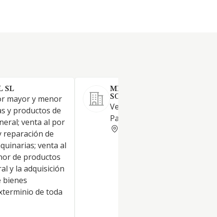
 SL
MIFARMA TIENDA ONLINE
SOCIEDAD LIMITADA.
por mayor y menor
Venta online de articulos de
as y productos de
Parafarmacia.
eral; venta al por
ALBACETE
 reparación de
quinarias; venta al
nor de productos
al y la adquisición
e bienes
xterminio de toda