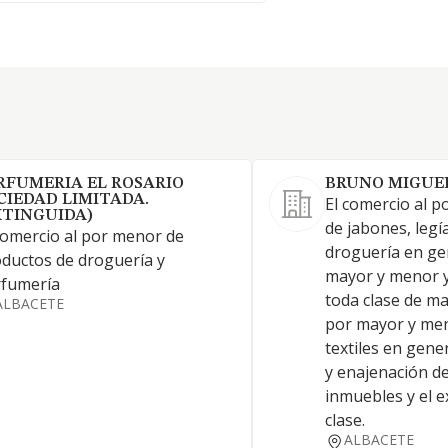
RFUMERIA EL ROSARIO
BRUNO MIGUEL
CIEDAD LIMITADA.
El comercio al 
XTINGUIDA)
de jabones, legí
comercio al por menor de
droguería en gen
ductos de droguería y
mayor y menor y
rfumería
toda clase de ma
ALBACETE
por mayor y me
textiles en gener
y enajenación d
inmuebles y el e
clase.
ALBACETE