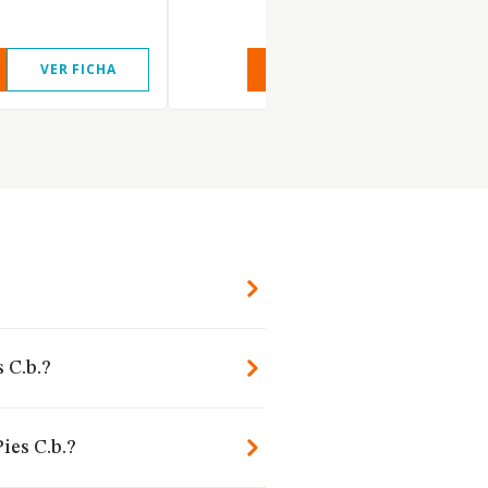
VER FICHA
VER INFORME
VER FIC
?
 C.b.?
ies C.b.?