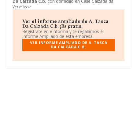
Da Calzada C.b.
con domicilio en Calle Calzada da
Ponte, 156, lugo, lugo. Su principal actividad CNAE es
Ver más
5630 - Servicios de bebidas. La empresa
A. Tasca Da
Calzada C.b.
está inscrita como Comunidad de bienes.
Ver el informe ampliado de A. Tasca
Da Calzada C.b. ¡Es gratis!
Regístrate en eInforma y te regalamos el
Informe Ampliado de esta empresa.
VER INFORME AMPLIADO DE A. TASCA
DA CALZADA C.B.