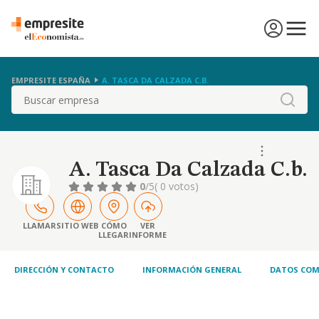
EMPRESITE ESPAÑA
A. TASCA DA CALZADA C.B.
Buscar
A. Tasca Da Calzada C.b.
0
/5
( 0 votos)
LLAMAR
SITIO WEB
CÓMO
VER
LLEGAR
INFORME
DIRECCIÓN Y CONTACTO
INFORMACIÓN GENERAL
DATOS COM