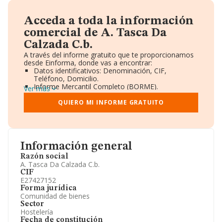
Acceda a toda la información
comercial de A. Tasca Da
Calzada C.b.
A través del informe gratuito que te proporcionamos
desde Einforma, donde vas a encontrar:
Datos identificativos: Denominación, CIF,
Teléfono, Domicilio.
Informe Mercantil Completo (BORME).
Ver más
Gráficos de Evolución Ventas y Empleados.
Consejo de Administración y Administradores.
QUIERO MI INFORME GRATUITO
Directivos y Ejecutivos.
Accionistas.
Participaciones y Vinculaciones en otras empresas.
Artículos de prensa publicados sobre la empresa.
Información oficial y registral complementaria.
Información general
Razón social
A. Tasca Da Calzada C.b.
CIF
E27427152
Forma jurídica
Comunidad de bienes
Sector
Hostelería
Fecha de constitución