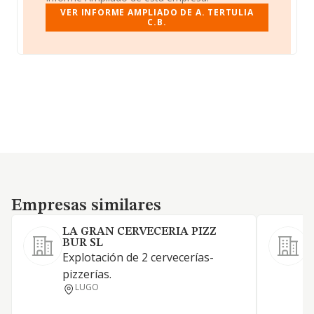
VER INFORME AMPLIADO DE A. TERTULIA
C.B.
Empresas similares
Empresas similares
LA GRAN CERVECERIA PIZZ
BUR SL
H
Explotación de 2 cervecerías-
pizzerías.
LUGO