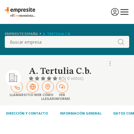
EMPRESITE ESPAÑA
A. TERTULIA C.B.
Buscar
A. Tertulia C.b.
0
/5
( 0 votos)
LLAMAR
SITIO WEB
CÓMO
VER
LLEGAR
INFORME
DIRECCIÓN Y CONTACTO
INFORMACIÓN GENERAL
DATOS COM