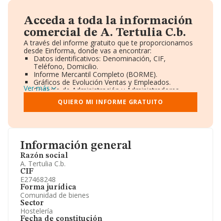
Acceda a toda la información
comercial de A. Tertulia C.b.
A través del informe gratuito que te proporcionamos
desde Einforma, donde vas a encontrar:
Datos identificativos: Denominación, CIF,
Teléfono, Domicilio.
Informe Mercantil Completo (BORME).
Gráficos de Evolución Ventas y Empleados.
Ver más
Consejo de Administración y Administradores.
Directivos y Ejecutivos.
QUIERO MI INFORME GRATUITO
Accionistas.
Participaciones y Vinculaciones en otras empresas.
Artículos de prensa publicados sobre la empresa.
Información oficial y registral complementaria.
Información general
Razón social
A. Tertulia C.b.
CIF
E27468248
Forma jurídica
Comunidad de bienes
Sector
Hostelería
Fecha de constitución