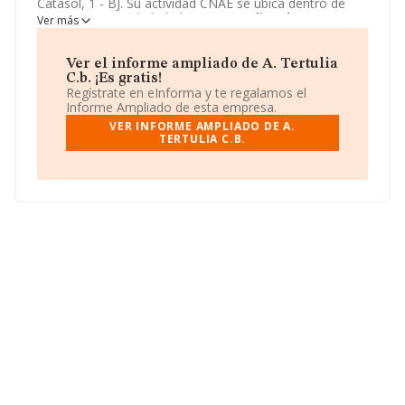
Catasol, 1 - BJ. Su actividad CNAE se ubica dentro de
5630 - Servicios de bebidas.
A. Tertulia C.b.
tiene un
Ver más
modelo de sociedad Comunidad de bienes.
Ver el informe ampliado de A. Tertulia
C.b. ¡Es gratis!
Regístrate en eInforma y te regalamos el
Informe Ampliado de esta empresa.
VER INFORME AMPLIADO DE A.
TERTULIA C.B.