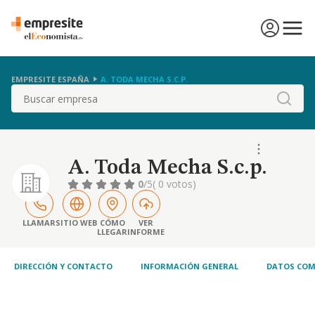
EMPRESITE ESPAÑA
A. TODA MECHA S.C.P.
Buscar
A. Toda Mecha S.c.p.
0
/5
( 0 votos)
LLAMAR
SITIO WEB
CÓMO
VER
LLEGAR
INFORME
DIRECCIÓN Y CONTACTO
INFORMACIÓN GENERAL
DATOS COM