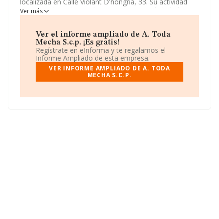
localizada en Calle Violant D'hongria, 33. Su actividad
CNAE se ubica dentro de 5630 - Servicios de bebidas.
A.
Ver más
Toda Mecha S.c.p.
tiene un modelo de sociedad
Sociedad civil.
Ver el informe ampliado de A. Toda
Mecha S.c.p. ¡Es gratis!
Regístrate en eInforma y te regalamos el
Informe Ampliado de esta empresa.
VER INFORME AMPLIADO DE A. TODA
MECHA S.C.P.