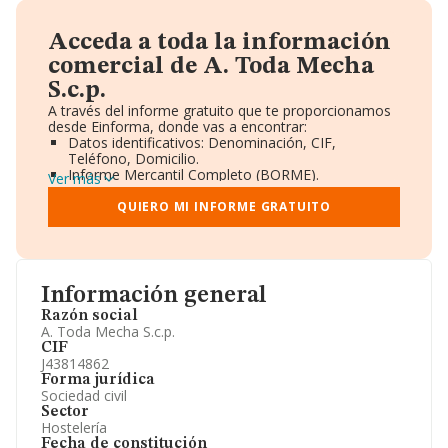
Acceda a toda la información
comercial de A. Toda Mecha
S.c.p.
A través del informe gratuito que te proporcionamos
desde Einforma, donde vas a encontrar:
Datos identificativos: Denominación, CIF,
Teléfono, Domicilio.
Informe Mercantil Completo (BORME).
Ver más
Gráficos de Evolución Ventas y Empleados.
Consejo de Administración y Administradores.
QUIERO MI INFORME GRATUITO
Directivos y Ejecutivos.
Accionistas.
Participaciones y Vinculaciones en otras empresas.
Artículos de prensa publicados sobre la empresa.
Información oficial y registral complementaria.
Información general
Razón social
A. Toda Mecha S.c.p.
CIF
J43814862
Forma jurídica
Sociedad civil
Sector
Hostelería
Fecha de constitución