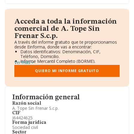
Acceda a toda la información
comercial de A. Tope Sin
Frenar S.c.p.
A través del informe gratuito que te proporcionamos
desde Einforma, donde vas a encontrar:
Datos identificativos: Denominación, CIF,
Teléfono, Domicilio.
Informe Mercantil Completo (BORME).
Ver más
Gráficos de Evolución Ventas y Empleados.
Consejo de Administración y Administradores.
QUIERO MI INFORME GRATUITO
Directivos y Ejecutivos.
Accionistas.
Participaciones y Vinculaciones en otras empresas.
Artículos de prensa publicados sobre la empresa.
Información oficial y registral complementaria.
Información general
Razón social
A. Tope Sin Frenar S.c.p.
CIF
J64424625
Forma jurídica
Sociedad civil
Sector