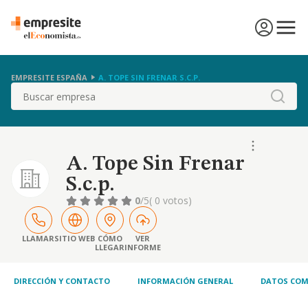
EMPRESITE ESPAÑA
A. TOPE SIN FRENAR S.C.P.
Buscar
A. Tope Sin Frenar
S.c.p.
0
/5
( 0 votos)
LLAMAR
SITIO WEB
CÓMO
VER
LLEGAR
INFORME
DIRECCIÓN Y CONTACTO
INFORMACIÓN GENERAL
DATOS COM