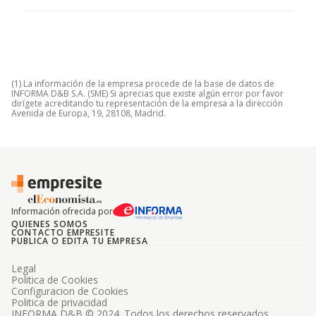
(1) La información de la empresa procede de la base de datos de
INFORMA D&B S.A. (SME) Si aprecias que existe algún error por favor
dirígete acreditando tu representación de la empresa a la dirección
Avenida de Europa, 19, 28108, Madrid.
Información ofrecida por
QUIENES SOMOS
CONTACTO EMPRESITE
PUBLICA O EDITA TU EMPRESA
Legal
Politica de Cookies
Configuracion de Cookies
Politica de privacidad
INFORMA D&B © 2024. Todos los derechos reservados