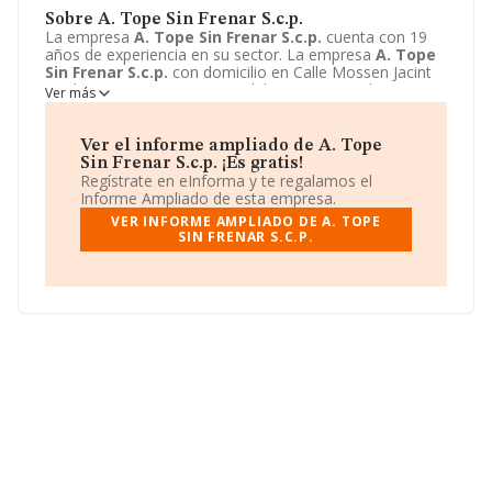
Sobre A. Tope Sin Frenar S.c.p.
La empresa
A. Tope Sin Frenar S.c.p.
cuenta con 19
años de experiencia en su sector. La empresa
A. Tope
Sin Frenar S.c.p.
con domicilio en Calle Mossen Jacint
Verdaguer, 249, sant Vicenç dels Horts, Barcelona. Su
Ver más
principal actividad CNAE es 5812 - Edición de periódicos.
La empresa
A. Tope Sin Frenar S.c.p.
está inscrita
como Sociedad civil.
Ver el informe ampliado de A. Tope
Sin Frenar S.c.p. ¡Es gratis!
Regístrate en eInforma y te regalamos el
Informe Ampliado de esta empresa.
VER INFORME AMPLIADO DE A. TOPE
SIN FRENAR S.C.P.