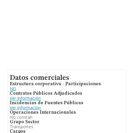
datos de INFORMA aparecen 7904 empresas, cuyas
ventas han alcanzado los 6.437 millones de euros. Por
último, con el fin de ampliar la información relativa al
ámbito de la empresa, la media de empleados es de 5.
La media de antigüedad desde la constitución es de 17
años.
Datos comerciales
Estructura corporativa - Participaciones
NO
Contratos Públicos Adjudicados
Ver Información
Incidencias de Fuentes Públicas
Ver Información
Operaciones Internacionales
No constan
Grupo Sector
Transportes
Cargos