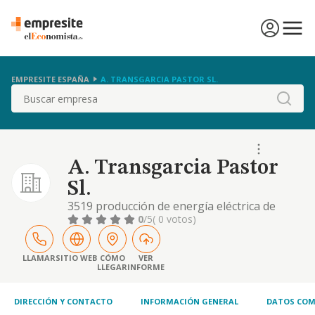
EMPRESITE ESPAÑA
A. TRANSGARCIA PASTOR SL.
Buscar
A. Transgarcia Pastor
Sl.
3519 producción de energía eléctrica de
otros tipos; 4941 transporte de mercancías
0
/5
( 0 votos)
por carretera; 4942 servicios de mudanza;
5210 depósito y almacenamiento; 5224
manipulación de mercancías;
LLAMAR
SITIO WEB
CÓMO
VER
LLEGAR
INFORME
DIRECCIÓN Y CONTACTO
INFORMACIÓN GENERAL
DATOS COM