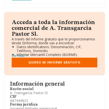
Acceda a toda la información
comercial de A. Transgarcia
Pastor Sl.
A través del informe gratuito que te proporcionamos
desde Einforma, donde vas a encontrar:
Datos identificativos: Denominación, CIF,
Teléfono, Domicilio.
Informe Mercantil Completo (BORME).
Ver más
Gráficos de Evolución Ventas y Empleados.
Consejo de Administración y Administradores.
QUIERO MI INFORME GRATUITO
Directivos y Ejecutivos.
Accionistas.
Participaciones y Vinculaciones en otras empresas.
Artículos de prensa publicados sobre la empresa.
Información oficial y registral complementaria.
Información general
Razón social
A. Transgarcia Pastor Sl.
CIF
B87444923
Forma jurídica
Sociedad limitada unipersonal