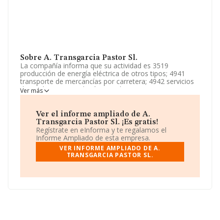
Sobre A. Transgarcia Pastor Sl.
La compañía informa que su actividad es 3519
producción de energía eléctrica de otros tipos; 4941
transporte de mercancías por carretera; 4942 servicios
de mudanza; 5210 depósito y almacenamiento; 5224
Ver más
manipulación de mercancías;. La empresa es una
Sociedad Limitada. Tiene CNAE: 4941 - 'Transporte de
mercancías por carretera'. La compañía no tiene
Ver el informe ampliado de A.
actividad en mercados exteriores.
Transgarcia Pastor Sl. ¡Es gratis!
Regístrate en eInforma y te regalamos el
La empresa española
A. Transgarcia Pastor S.L
, con
Informe Ampliado de esta empresa.
número de identificación fiscal B87444923, está situada
VER INFORME AMPLIADO DE A.
en Calle Golfo De Salonica núm. 38 Piso 2 C, (28033), en
TRANSGARCIA PASTOR SL.
el municipio de Madrid, Madrid.
Con los datos a disposición de INFORMA sobre 62.013
empresas pertenecientes al sector, a nivel nacional la
facturación asciende a 44.874 millones de euros y se
estima que el promedio de la facturación entre todas
las empresas es de 723 mil euros. En relación con la
información de la provincia de Madrid, en la base de