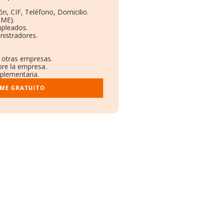
ón, CIF, Teléfono, Domicilio.
RME).
mpleados.
nistradores.
n otras empresas.
bre la empresa.
mplementaria.
RME GRATUITO