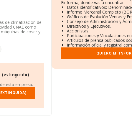
Einforma, donde vas a encontrar:
Datos identificativos: Denominaci
Informe Mercantil Completo (BO
Gráficos de Evolución Ventas y E
Consejo de Administración y Admi
as de climatizacion de
Directivos y Ejecutivos.
actividad CNAE como
Accionistas.
de máquinas de coser y
Participaciones y Vinculaciones e
os exteriores.
Artículos de prensa publicados so
Información oficial y registral co
a contado con un
QUIERO MI INFO
84794510, se encuentra
.968 empresas, a nivel
 (extinguida)
media entre todas las
a la información
 de esta empresa.
MA aparecen 2762
 Con el fin de ampliar
(EXTINGUIDA)
 son 4. La antigüedad