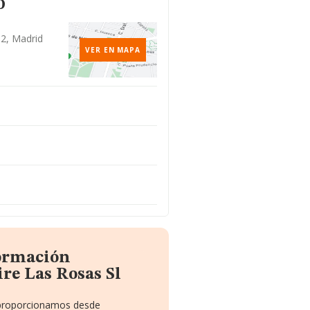
o
32, Madrid
VER EN MAPA
formación
re Las Rosas Sl
e proporcionamos desde