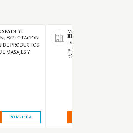
SPAIN SL
MOTORIBER EQUIPAMIEN
ELECTROMECANICOS SL
N, EXPLOTACION
Distribución de motores eléct
N DE PRODUCTOS
para la industria.
DE MASAJES Y
MADRID
VER FICHA
VER INFORME
VER FIC