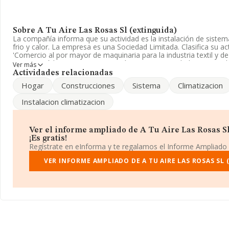
Sobre A Tu Aire Las Rosas Sl (extinguida)
La compañía informa que su actividad es la instalación de sistem
frio y calor. La empresa es una Sociedad Limitada. Clasifica su 
'Comercio al por mayor de maquinaria para la industria textil y 
tricotar', código 4664. La compañía no tiene actividad en mercad
Ver más
Actividades relacionadas
Teniendo en cuenta la información a disposición de INFORMA, h
Hogar
Construcciones
Sistema
Climatizacion
número de empleados inferior a la media de sector.
Instalacion climatizacion
La empresa
A Tu Aire Las Rosas S.L (extinguida)
, con NIF B
en Calle Aquitania núm. 25 1, (28032), Madrid, Madrid.
En relación con el sector y disponiendo de los datos de hasta 13
Ver el informe ampliado de A Tu Aire Las Rosas Sl
nacional la facturación asciende a 23.489 millones de euros y la 
¡Es gratis!
compañías es de 1 millón de euros de ventas en 2007. En cuanto 
Regístrate en eInforma y te regalamos el Informe Ampliado
relativa a la provincia de Madrid, en la base de datos de INFOR
empresas, cuyas ventas han obtenido los 8.490 millones de euros.
VER INFORME AMPLIADO DE A TU AIRE LAS ROSAS SL 
la información relativa a las compañías, los empleados de media
desde la constitución es de 20 años.